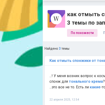
как отмыть с
3 темы по за
По похожести
П
Найдено
3
темы
Как
отмыть
спонжики
от
тон
...! У меня возник вопрос к к
спонж для
тонального
крема
?
...это все не то. Есть ли
какие
-т
22 апреля 2025, 12:54