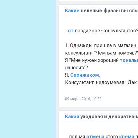
Какие
нелепые фразы вы сл
...
от
продавцов-консультантов
1. Однажды пришла в магазин 
консультант "Чем вам помочь?
Я "Мне нужен хороший
тональ
наносите?
Я:
Спонжиком
.
Консультант, недоумевая : Дак..
09 марта 2016, 10:33
Какая
уходовая и декоративн
... полная
отмена
этого
крема
,