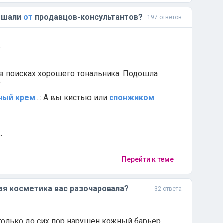
ышали
от
продавцов-консультантов?
197 ответов
?
в поисках хорошего тональника. Подошла
"
ный
крем
...: А вы кистью или
спонжиком
.
Перейти к теме
ая косметика вас разочаровала?
32 ответа
 только до сих пор нарушен кожный барьер.