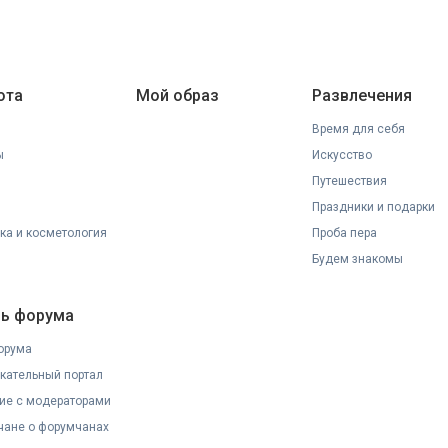
ота
Мой образ
Развлечения
Время для себя
ы
Искусство
Путешествия
Праздники и подарки
ка и косметология
Проба пера
Будем знакомы
ь форума
орума
кательный портал
ие с модераторами
ане о форумчанах