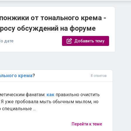
понжики от тонального крема -
просу обсуждений на форуме
о дате
Добавить тему
ального
крема
?
8 ответов
осметическим фанатам:
как
правильно очистить
 Я уже пробовала мыть обычным мылом, но
о специальные ...
Перейти к теме