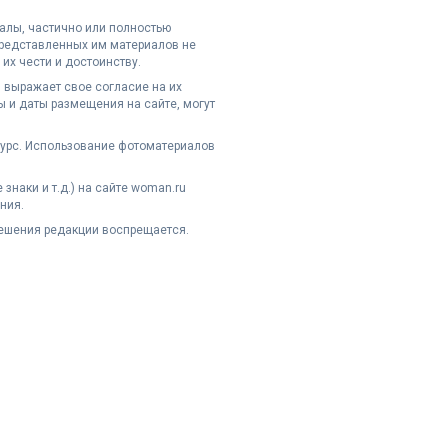
иалы, частично или полностью
представленных им материалов не
их чести и достоинству.
 выражает свое согласие на их
 и даты размещения на сайте, могут
сурс. Использование фотоматериалов
наки и т.д.) на сайте woman.ru
ния.
решения редакции воспрещается.