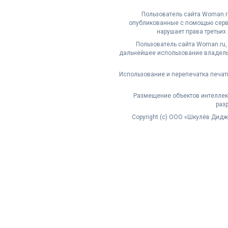
Пользователь сайта Woman.ru
опубликованные с помощью серви
нарушает права третьих
Пользователь сайта Woman.ru,
дальнейшее использование владельц
Использование и перепечатка печат
Размещение объектов интеллект
раз
Copyright (с) ООО «Шкулёв Дид