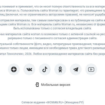
 понимает и принимает, что он несет полную ответственность за все матер
са Woman.ru. Пользователь сайта Woman.ru гарантирует, что размещение 
 лиц (включая, но не ограничиваясь авторскими правами), не наносит ущерба 
 отправляя материалы, тем самым заинтересован в их публикации на сайте и
ами сайта Woman.ru. Все материалы сайта Woman.ru, независимо от формы
быть использованы только с согласия владельцев сайта.
ных материалов сайта woman.ru возможно только с активной ссылкой на ре
разрешено только с письменного согласия администрации сайта.
уальной собственности (фото, видео, литературные произведения, товарные з
решено только лицам, имеющим все необходимые права для такого размеще
житал Технологии», 2026. Любое воспроизведение материалов сайта без раз
Мобильная версия
Сетевое издание «WOMAN.RU» (Женщина.РУ)