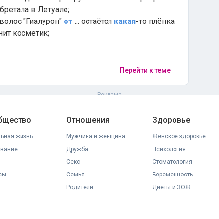
бретала в Летуале;
волос "Гиалурон"
от
... остаётся
какая
-то плёнка
нит косметик;
Перейти к теме
общество
Отношения
Здоровье
ьная жизнь
Мужчина и женщина
Женское здоровье
ование
Дружба
Психология
Секс
Стоматология
сы
Семья
Беременность
Родители
Диеты и ЗОЖ