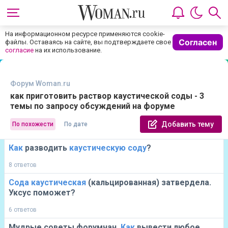
На информационном ресурсе применяются cookie-
Согласен
файлы. Оставаясь на сайте, вы подтверждаете свое
согласие
на их использование.
Форум Woman.ru
как приготовить раствор каустической соды - 3
темы по запросу обсуждений на форуме
Добавить тему
По похожести
По дате
Как
разводить
каустическую
соду
?
8 ответов
Сода
каустическая
(кальцированная) затвердела.
Уксус поможет?
6 ответов
Мудрые советы форумчан.
Как
вывести любое