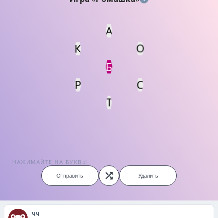
А
К
О
Статус
Мин. кол-во очков
Б
Р
С
Т
НАЖИМАЙТЕ НА БУКВЫ
Отправить
Удалить
чч