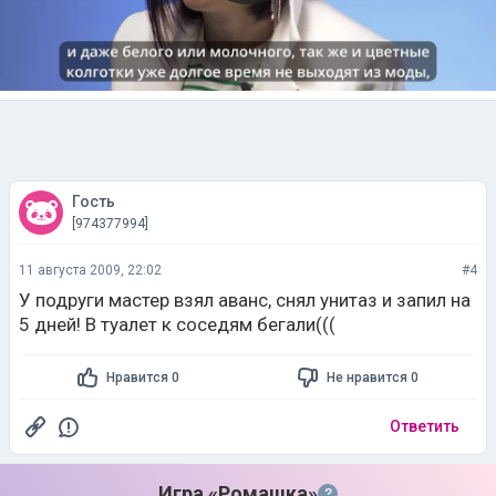
Гость
[974377994]
11 августа 2009, 22:02
#4
У подруги мастер взял аванс, снял унитаз и запил на
5 дней! В туалет к соседям бегали(((
Нравится 0
Не нравится 0
Ответить
Игра «Ромашка»
?