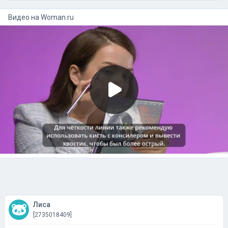
Видео на
woman.ru
Лиса
[2735018409]