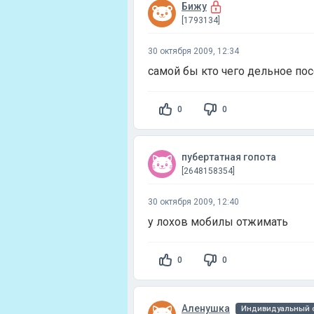
Бижу
[1793134]
30 октября 2009, 12:34
самой бы кто чего дельное по
0
0
пубертатная гопота
[2648158354]
30 октября 2009, 12:40
у лохов мобилы отжимать
0
0
Аленушка
Индивидуальный с