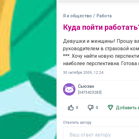
/
Я и общество
Работа
Куда пойти работать
Девушки и женщины! Прошу вас
руководителем в страховой комп
***. Хочу найти новую перспект
наиболее перспективна. Готова 
30 октября 2009, 12:24
Сьюзан
[3475423283]
Добавить 
0
0
Ответить автору