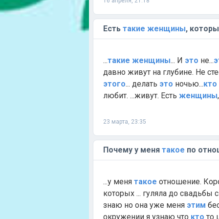
16 апреля, 21:18
Есть
такие
женщины
, котор
...
такие
женщины
... И
это
не...
э
давно живут на глубине. Не сте
этого
... делать
это
ночью...
кто
любит. ...живут. Есть
женщины
23 марта, 23:35
Почему у меня
такое
по отно
...у меня
такое
отношение. Коро
которых ... гуляла до свадьбы 
знаю но она уже меня
этим
бес
окружении я узнаю что
кто
то 