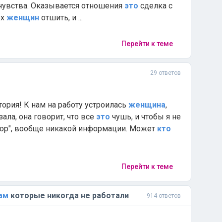
..чувства. Оказывается отношения
это
сделка с
ех
женщин
отшить, и ...
Перейти к теме
29 ответов
тория! К нам на работу устроилась
женщина
,
азала, она говорит, что все
это
чушь, и чтобы я не
ор", вообще никакой информации. Может
кто
Перейти к теме
ам
которые никогда не работали
914 ответов