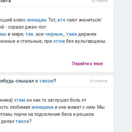
лита
42 ответа
ысший класс
женщин
. Тот,
кто
смог жениться/
й - сорвал джек-пот:
ны
в мире,
так
...все
черные
,...
таки
держим
твенные и стильные, при
этом
без вульгарщины.
Перейти к теме
ибудь слышал о
таком
?
16 ответов
линика)
этим
он как то заглушал боль от
о есть любимая
женщина
и она живет с ним. Мы
птомы порчи на подселение беса и решила
 делал
такое
?