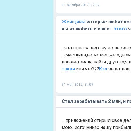
11 октября 2017, 12:02
Женщины
которые любят коз
вы их любите и как от
этого
ч
...я вышла за него,ну во первы
...счастлива,не может же одн
посоветовала найти другого,я п
такая
или что???
Кто
знает под
31 мая 2012, 21:09
Стал зарабатывать 2 млн, и 
... приложений открыл свое де
мою...источниках нашу прибыль