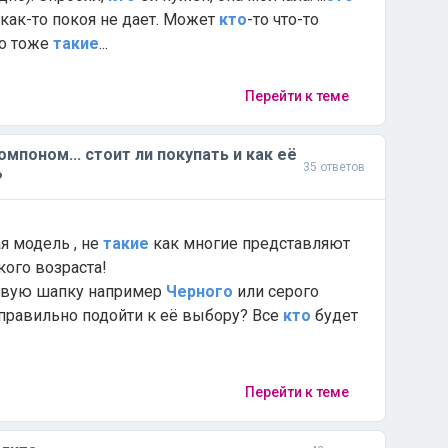
как-то покоя не дает. Может
кто
-то что-то
то тоже
такие
...
Перейти к теме
мпоном... стоит ли покупать и как её
35 ответов
?
 модель , не
такие
как многие представляют
ого возраста!
вую шапку например
Черного
или серого
 правильно подойти к её выбору? Все
кто
будет
Перейти к теме