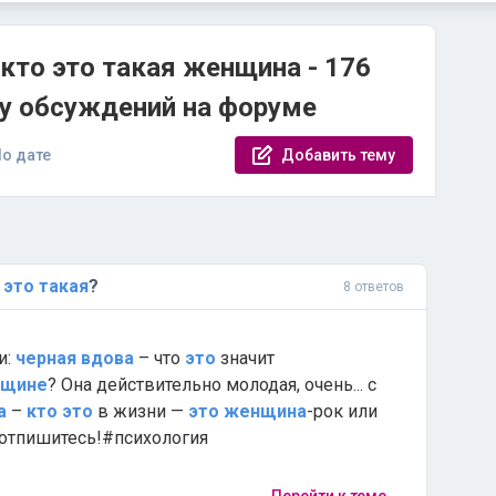
кто это такая женщина - 176
су обсуждений на форуме
о дате
Добавить тему
это
такая
?
8 ответов
и:
черная
вдова
– что
это
значит
щине
? Она действительно молодая, очень... с
а
–
кто
это
в жизни —
это
женщина
-рок или
 отпишитесь!#психология