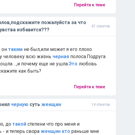
Перейти к теме
лов,подскажите пожалуйста за что
47 ответов
увства избавится???
х он
таким
не был,или может я его плохо
ому человеку всю жизнь
черная
полоса.Подруга
ошла ...,и почему еще не ушла.
Это
любовь
скажите как быть?
Перейти к теме
понял
черную
суть
женщин
14 ответов
ло, до
такой
степени что про меня и
 - и теперь свора
женщин
кто
раньше мне