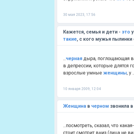
30 мая 2023, 17:56
Кажется, семья и дети -
это
у
такие
, с кого мужья пылинки 
...
черная
дыра, поглощающая вс
в депрессии, которые длятся го
взрослые умные
женщины
, у 
10 января 2009, 12:04
Женщина
в
черном
звонила в
...посмотреть, сказал, что какая
стоит смотрит вниз (лица не ви