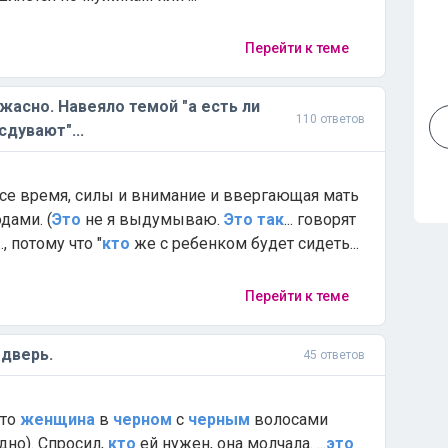
Перейти к теме
жасно. Навеяло темой "а есть ли
110 ответов
сдувают"...
е время, силы и внимание и ввергающая мать
дами. (
Это
не я выдумываю.
Это
так
... говорят
..., потому что "
кто
же с ребенком будет сидеть...
Перейти к теме
 дверь.
45 ответов
-то
женщина
в
черном
с
черным
волосами
дно). Спросил,
кто
ей нужен, она молчала. ...
это