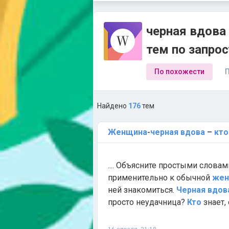
черная вдова 
тем по запро
По похожести
П
Найдено
176
тем
Женщина
-
черная
вдова
–
кто
.... Объясните простыми словам
применительно к обычной
жен
ней знакомиться.
Черная
вдов
просто неудачница?
Кто
знает,