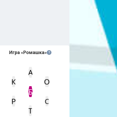
Игра «Ромашка»
?
А
К
О
Статус
Мин. кол-во очков
Б
Р
С
Т