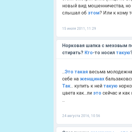
новый вид мошенничества, но 
слышал об
этом
? Или к кому 
15 июля 2011, 11:29
Норковая шапка с меховым по
стирать?
Кто
-то носил
такую
...
Это
такая
весьма молодежная
себе на
женщинах
бальзаковск
Так
... купить к ней
такую
норко
цвета как...ли
это
сейчас и как
...
24 августа 2016, 10:56