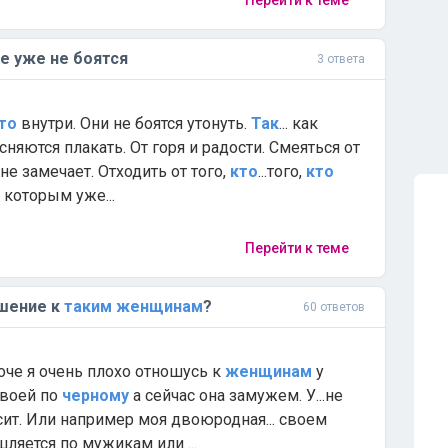
Перейти к теме
ые уже не боятся
3 ответа
то
внутри. Они не боятся утонуть.
Так
... как
сняются плакать. От горя и радости. Смеяться от
не замечает. Отходить от того,
кто
...того,
кто
, которым уже...
Перейти к теме
шение к
таким
женщинам
?
60 ответов
че я очень плохо отношусь к
женщинам
у
своей по
черному
а сейчас она замужем. У...не
ит. Или например моя двоюродная... своем
шляется по мужикам или ...