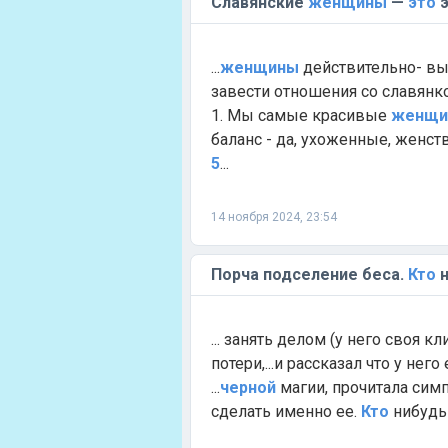
Славянские
женщины
—
это
э
...
женщины
действительно- в
завести отношения со славянко
1. Мы самые красивые
женщи
баланс - да, ухоженные, женс
5
...
14 ноября 2024, 23:54
Порча подселение беса.
Кто
н
... занять делом (у него своя к
потери,...и рассказал что у нег
...
черной
магии, прочитала сим
сделать именно ее.
Кто
нибудь