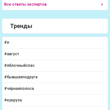
Все ответы экспертов
Тренды
#е
#август
#яблочныйспас
#бывшаяподруга
#чёрнаяполоса
#кукруза