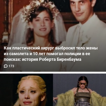
Как пластический хирург выбросил тело жены
из самолета и 10 лет помогал полиции в ее
поисках: история Роберта Биренбаума
173