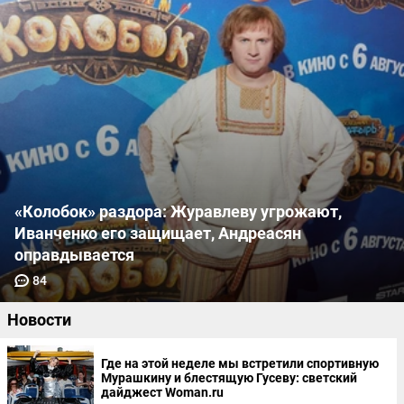
«Колобок» раздора: Журавлеву угрожают,
Иванченко его защищает, Андреасян
оправдывается
84
Новости
Где на этой неделе мы встретили спортивную
Мурашкину и блестящую Гусеву: светский
дайджест Woman.ru