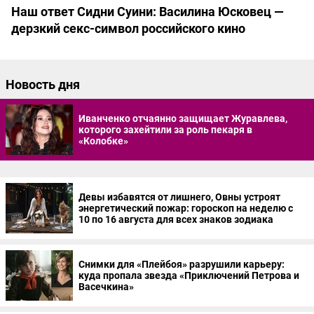
Наш ответ Сидни Суини: Василина Юсковец —
Круто ты попал: какими растут дети самых
Мадонна, Metallica, Майкл Джексон, Imagine
Роман с чилийцем, тайная свадьба и роды в
Хрустальные совы, IT-проекты и духовные
дерзкий секс-символ российского кино
ярких участников «Фабрики звезд» и почему
Dragons: культовые концерты в Лужниках в 50
Мексике: личная жизнь Софьи Каштановой
практики: как сложилась жизнь победителей
многие избегают славы
фото (верните нас обратно!)
шоу «Самый умный»
Новость дня
Иванченко отчаянно защищает Журавлева,
которого захейтили за роль пекаря в
«Колобке»
Девы избавятся от лишнего, Овны устроят
энергетический пожар: гороскоп на неделю с
10 по 16 августа для всех знаков зодиака
Снимки для «Плейбоя» разрушили карьеру:
куда пропала звезда «Приключений Петрова и
Васечкина»