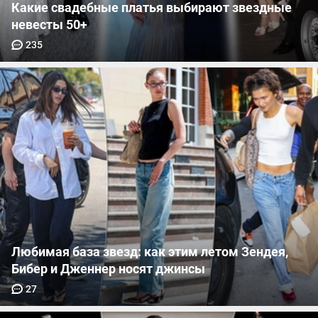
Какие свадебные платья выбирают звездные
невесты 50+
235
Любимая база звезд: как этим летом Зендея,
Бибер и Дженнер носят джинсы
27