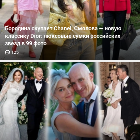
Бородина скупает Chanel, Смолова — новую
классику Dior: люксовые сумки российских
звезд в 99 фото
125