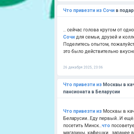
Что
привезти
из
Сочи
в подар
... сейчас голова кругом от одн
Сочи
для семьи, друзей и колл
Поделитесь опытом, пожалуйс
это было действительно вкусно,
26 декабря 2025, 23:06
Что
привезти
из
Москвы в ка
пансионата в Беларусии
Что
привезти
из
Москвы в кач
Беларусии...Еду первый...И ещё
посетить Минск...
что
посоветуе
магазины, кафешки....заранее в