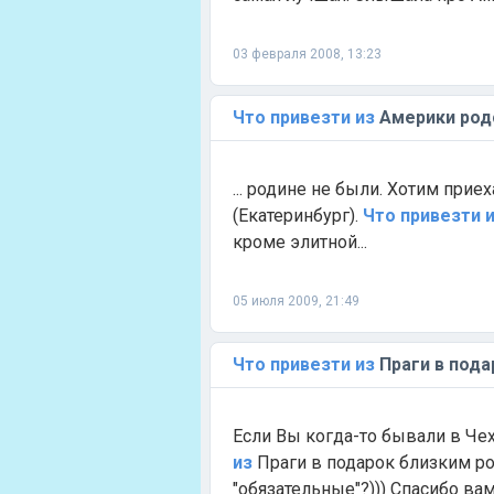
03 февраля 2008, 13:23
Что
привезти
из
Америки род
... родине не были. Хотим при
(Екатеринбург).
Что
привезти
кроме элитной...
05 июля 2009, 21:49
Что
привезти
из
Праги в пода
Если Вы когда-то бывали в Че
из
Праги в подарок близким р
"обязательные"?))) Спасибо вам 