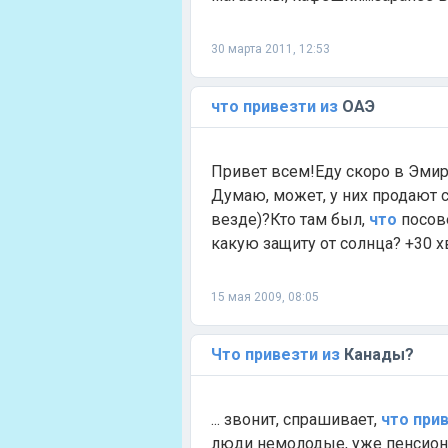
30 марта 2011, 12:53
что
привезти
из
ОАЭ
Привет всем!Еду скоро в Эми
Думаю, может, у них продают ср
везде)?Кто там был,
что
посов
какую защиту от солнца? +30 хв
15 мая 2009, 08:05
Что
привезти
из
Канады?
... звонит, спрашивает,
что
при
люди немолодые, уже пенсио