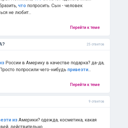
бразить,
что
попросить. Сын - человек
ся не любит...
Перейти к теме
А?
25 ответов
из
России в Америку в качестве подарка? да-да,
 Просто попросили чего-нибудь
привезти
...
Перейти к теме
9 ответов
везти
из
Америки? одежда, косметика, какая
ей, действительно ...