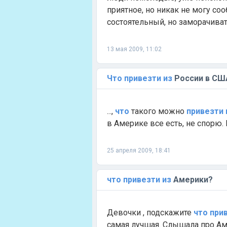
приятное, но никак не могу соо
состоятельный, но заморачивать
13 мая 2009, 11:02
Что
привезти
из
России в СШ
...,
что
такого можно
привезти
в Америке все есть, не спорю.
25 апреля 2009, 18:41
что
привезти
из
Америки?
Девочки , подскажите
что
при
самая лучшая. Слышала про Амв