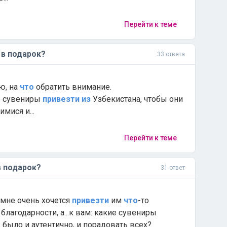
Перейти к теме
в подарок?
33 ответа
аю, на
что
обратить внимание.
е сувениры
привезти
из
Узбекистана, чтобы они
мися и...
Перейти к теме
 подарок?
31 ответ
и мне очень хочется
привезти
им
что
-то
благодарности, а...к вам: какие сувениры
 было и аутентично, и порадовать всех?