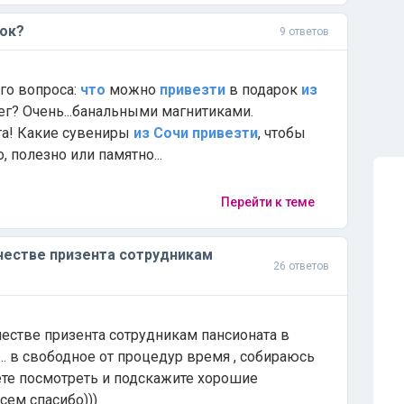
ок?
9 ответов
ого вопроса:
что
можно
привезти
в подарок
из
ег? Очень...банальными магнитиками.
та! Какие сувениры
из
Сочи
привезти
, чтобы
 полезно или памятно...
Перейти к теме
честве призента сотрудникам
26 ответов
естве призента сотрудникам пансионата в
... в свободное от процедур время , собираюсь
те посмотреть и подскажите хорошие
сем спасибо)))