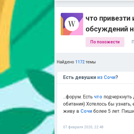
что привезти 
обсуждений н
По похожести
П
Найдено
1172
темы
Есть девушки
из
Сочи
?
...форум. Есть
что
подчеркнуть 
обитания) Хотелось бы узнать
живу в
Сочи
более 5 лет. Пиши
07 февраля 2020, 22:48