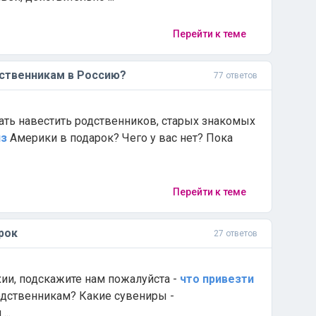
Перейти к теме
ственникам в Россию?
77 ответов
ехать навестить родственников, старых знакомых
из
Америки в подарок? Чего у вас нет? Пока
Перейти к теме
рок
27 ответов
хии, подскажите нам пожалуйста -
что
привезти
одственникам? Какие сувениры -
...