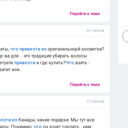
Перейти к теме
66 ответов
раты,
что
привезти
из
оригинальнорй косметки?
-ва для ... это традиция убирать волосы
етуете
привезти
и где купить?
Что
взять -
атит или...
Перейти к теме
19 ответов
везти
из
Канады, какие подарки. Мы тут все
неры. Понимаю,
что
он хочет сделать ...нам