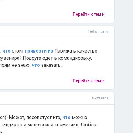
Перейти к теме
106 ответов
,
что
стоит
привезти
из
Парижа в качестве
сувенира? Подруга едет в командировку,
я прям не знаю,
что
заказать...
Перейти к теме
8 ответов
ется)) Может, посоветует кто,
что
можно
стандартной мелочи или косметики. Люблю
...