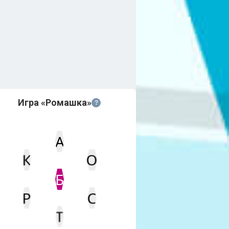
Игра «Ромашка»
?
А
К
О
Статус
Мин. кол-во очков
Б
Р
С
Т