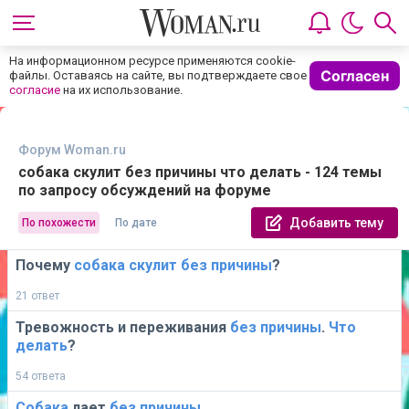
На информационном ресурсе применяются cookie-
Согласен
файлы. Оставаясь на сайте, вы подтверждаете свое
согласие
на их использование.
Форум Woman.ru
собака скулит без причины что делать - 124 темы
по запросу обсуждений на форуме
Добавить тему
По похожести
По дате
Почему
собака
скулит
без
причины
?
21 ответ
Тревожность и переживания
без
причины
.
Что
делать
?
54 ответа
Собака
лает
без
причины