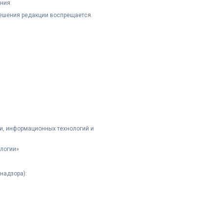
ния.
решения редакции воспрещается.
и, информационных технологий и
логии»
надзора):