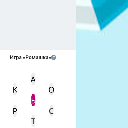
Игра «Ромашка»
?
А
К
О
Статус
Мин. кол-во очков
Б
Р
С
Т