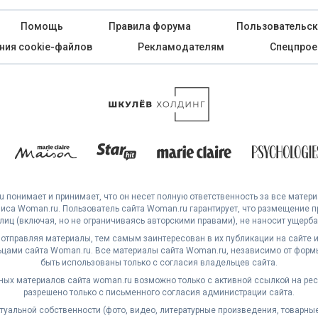
Помощь
Правила форума
Пользовательск
ния cookie-файлов
Рекламодателям
Спецпрое
 понимает и принимает, что он несет полную ответственность за все матер
са Woman.ru. Пользователь сайта Woman.ru гарантирует, что размещение 
 лиц (включая, но не ограничиваясь авторскими правами), не наносит ущерба 
 отправляя материалы, тем самым заинтересован в их публикации на сайте и
ами сайта Woman.ru. Все материалы сайта Woman.ru, независимо от формы
быть использованы только с согласия владельцев сайта.
ных материалов сайта woman.ru возможно только с активной ссылкой на ре
разрешено только с письменного согласия администрации сайта.
уальной собственности (фото, видео, литературные произведения, товарные з