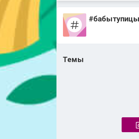
#бабытупиц
Темы