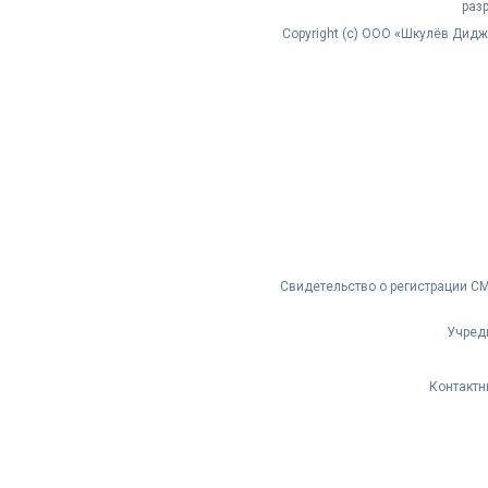
раз
Copyright (с) ООО «Шкулёв Дид
Свидетельство о регистрации С
Учред
Контактн