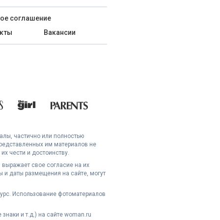
ое соглашение
кты
Вакансии
иалы, частично или полностью
представленных им материалов не
их чести и достоинству.
 выражает свое согласие на их
 и даты размещения на сайте, могут
сурс. Использование фотоматериалов
наки и т.д.) на сайте woman.ru