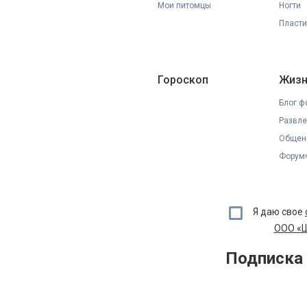
Мои питомцы
Ногти
Пласти
Гороскоп
Жизн
Блог ф
Развле
Общен
Форумч
Я даю свое
ООО «Ш
Подписка 