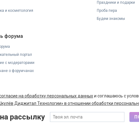
Праздники и подарки
ка и косметология
Проба пера
Будем знакомы
ь форума
орума
кательный портал
ие с модераторами
ане о форумчанах
согласие на обработку персональных данных
и соглашаюсь с усло
кулёв Диджитал Технологии» в отношении обработки персональн
на рассылку
П