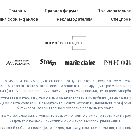
Помощь
Правила форума
Пользовательск
ния cookie-файлов
Рекламодателям
Спецпрое
 понимает и принимает, что он несет полную ответственность за все матер
са Woman.ru. Пользователь сайта Woman.ru гарантирует, что размещение 
 лиц (включая, но не ограничиваясь авторскими правами), не наносит ущерба 
 отправляя материалы, тем самым заинтересован в их публикации на сайте и
ами сайта Woman.ru. Все материалы сайта Woman.ru, независимо от формы
быть использованы только с согласия владельцев сайта.
ных материалов сайта woman.ru возможно только с активной ссылкой на ре
разрешено только с письменного согласия администрации сайта.
уальной собственности (фото, видео, литературные произведения, товарные з