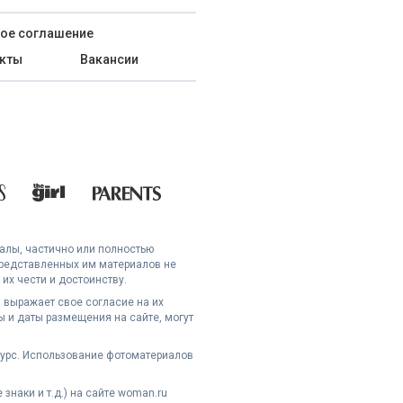
ое соглашение
кты
Вакансии
иалы, частично или полностью
представленных им материалов не
их чести и достоинству.
 выражает свое согласие на их
 и даты размещения на сайте, могут
сурс. Использование фотоматериалов
наки и т.д.) на сайте woman.ru