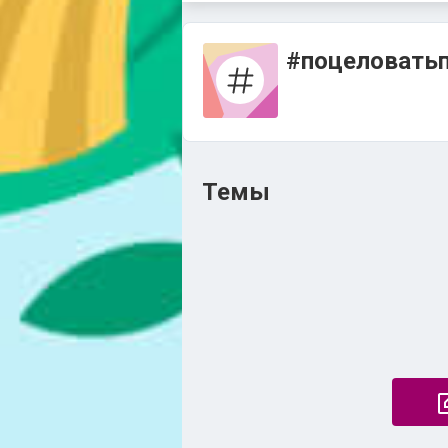
#поцеловатьп
Темы