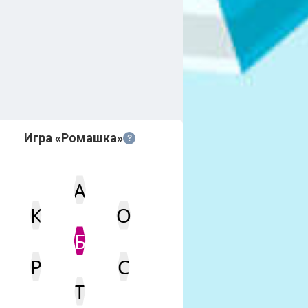
Игра «Ромашка»
?
А
К
О
Статус
Мин. кол-во очков
Б
Р
С
Т