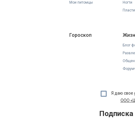
Мои питомцы
Ногти
Пласти
Гороскоп
Жизн
Блог ф
Развле
Общен
Форумч
Я даю свое
ООО «Ш
Подписка 