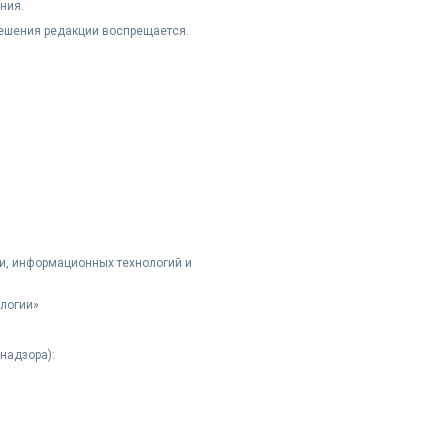
ния.
решения редакции воспрещается.
и, информационных технологий и
логии»
надзора):