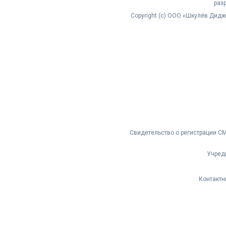
раз
Copyright (с) ООО «Шкулёв Дид
Свидетельство о регистрации С
Учред
Контактн