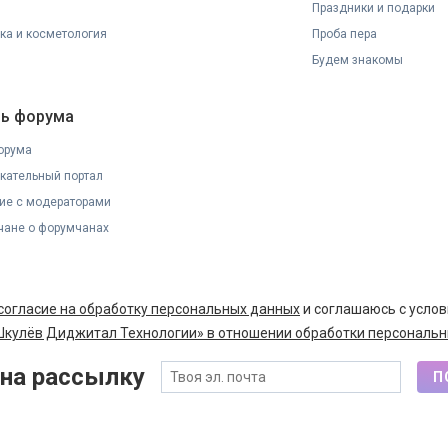
Праздники и подарки
ка и косметология
Проба пера
Будем знакомы
ь форума
орума
кательный портал
ие с модераторами
ане о форумчанах
согласие на обработку персональных данных
и соглашаюсь с усло
кулёв Диджитал Технологии» в отношении обработки персональн
на рассылку
П