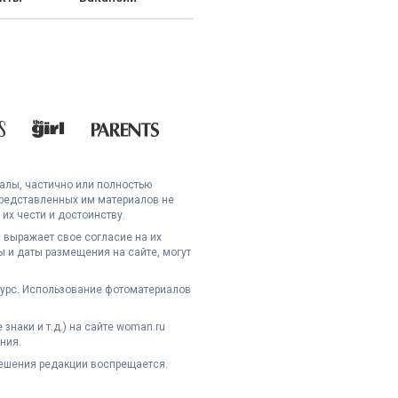
иалы, частично или полностью
представленных им материалов не
их чести и достоинству.
 выражает свое согласие на их
 и даты размещения на сайте, могут
сурс. Использование фотоматериалов
наки и т.д.) на сайте woman.ru
ния.
решения редакции воспрещается.