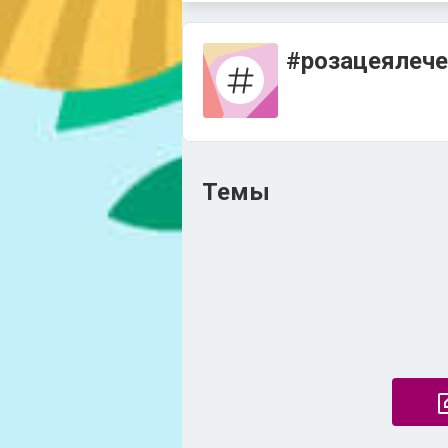
#розацеялече
Темы