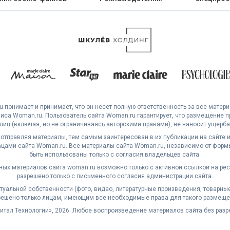
 понимает и принимает, что он несет полную ответственность за все матер
са Woman.ru. Пользователь сайта Woman.ru гарантирует, что размещение 
 лиц (включая, но не ограничиваясь авторскими правами), не наносит ущерба 
 отправляя материалы, тем самым заинтересован в их публикации на сайте и
ами сайта Woman.ru. Все материалы сайта Woman.ru, независимо от формы
быть использованы только с согласия владельцев сайта.
ных материалов сайта woman.ru возможно только с активной ссылкой на ре
разрешено только с письменного согласия администрации сайта.
уальной собственности (фото, видео, литературные произведения, товарные з
решено только лицам, имеющим все необходимые права для такого размеще
житал Технологии», 2026. Любое воспроизведение материалов сайта без раз