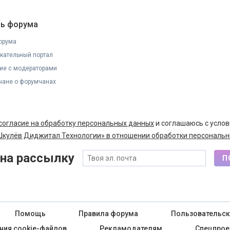
ь форума
орума
кательный портал
ие с модераторами
ане о форумчанах
согласие на обработку персональных данных
и соглашаюсь с усло
кулёв Диджитал Технологии» в отношении обработки персональн
на рассылку
П
Помощь
Правила форума
Пользовательск
ния cookie-файлов
Рекламодателям
Спецпрое