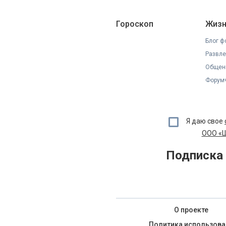
Гороскоп
Жизн
Блог ф
Развле
Общен
Форумч
Я даю свое
ООО «Ш
Подписка 
О проекте
Политика использова