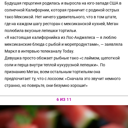
Будущая герцогиня родилась и выросла на юго-западе США в
солнечной Калифорнии, которая граничит с родиной острых
тако Мексикой. Нет ничего удивительного, что в том штате,
где на каждом шагу ресторан с мексиканской кухней, Меган
полюбила вкусные лепешки тортильи.
«Я настоящая калифорнийка из Лос-Анджелеса — я люблю
мексиканские блюда с рыбой и морепродуктами», — заявляла
Маркл в интервью телеканалу Today.
Девушка просто обожает рыбные тако «с лаймом, щепоткой
соли и перца внутри теплой кукурузной лепешки». По
признанию Меган, всем остальным тортильям она
предпочитает ту, что с лососем: «Сначала это звучит немного
странно, но поверьте, они безумно хороши!»
6 ИЗ 11