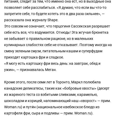
питания, следит за тем, что именно она ест, но в выходные она
позволяет себе расслабиться. «Я думаю, что если вы что-то
запретите себе, то будете хотеть это в два раза сильнее», —
рассказала она журналу Shape.
Это совсем не означает, что герцогиня Сассекская разрешает
себе есть все, что вздумается. Отнюдь! Эта жгучая брюнетка
не забывает о правильном рационе, но в маленьких
кулинарных слабостях себе не отказывает. Поэтому иногда на
смену зеленым смузи, питательным кашам и суперфудам
приходят картошка фри и сладкое.
«Я могу есть картошку фри весь день: на завтрак, обед и
ужин», — признавалась Меган.
Кроме этого, после семи лет в Торонто, Маркл полюбила
канадские деликатесы, такие как «бобровые хвосты» (десерт
из жареного теста со взбитыми сливками, карамелью,
шоколадом и корицей, напоминающий наш «хворост» — прим.
Woman.ru) и пути́н (национальное квебекское блюдо из
картофеля фри, сыра и подливы — прим. Woman.ru).