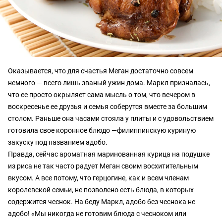
Оказывается, что для счастья Меган достаточно совсем
немного — всего лишь званый ужин дома. Маркл призналась,
что ее просто окрыляет сама мысль о том, что вечером в
воскресенье ее друзья и семья соберутся вместе за большим
столом. Раньше она часами стояла у плиты и с удовольствием
готовила свое коронное блюдо —филиппинскую куриную
закуску под названием адобо.
Правда, сейчас ароматная маринованная курица на подушке
из риса не так часто радует Меган своим восхитительным
вкусом. А все потому, что герцогине, как и всем членам
королевской семьи, не позволено есть блюда, в которых
содержится чеснок. На беду Маркл, адобо без чеснока не
адобо! «Мы никогда не готовим блюда с чесноком или