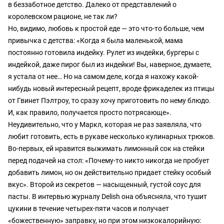
в беззаботное детство. Далеко от представлений о
королевском рационе, не так ли?
Но, видимо, любовь к простой еде — это что-то больше, чем
привычка с детства: «Когда я была маленькой, мама
постоянно готовила индейку. Рулет из индейки, бургеры с
индейкой, даже пирог был из индейки! Вы, наверное, думаете,
я устала от нее… Но на самом деле, когда я нахожу какой-
нибудь новый интересный рецепт, вроде фрикаделек из птицы
от Гвинет Пэлтроу, то сразу хочу приготовить по нему блюдо.
И, как правило, получается просто потрясающе».
Неудивительно, что у Маркл, которая не раз заявляла, что
любит готовить, есть в рукаве несколько кулинарных трюков.
Во-первых, ей нравится выжимать лимонный сок на стейки
перед подачей на стол: «Почему-то никто никогда не пробует
добавить лимон, но он действительно придает стейку особый
вкус». Второй из секретов — насыщенный, густой соус для
пасты. В интервью журналу Delish она объясняла, что тушит
цукини в течение четырех-пяти часов и получает
«божественную» заправку, но при этом низкокалорийную: