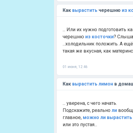
Как
вырастить
черешню
из
к
... Или их нужно подготовить 
черешню
из
косточки
? Слышал
...холодильник положить. А ещ
такая же вкусная, как материнск
01 июня, 12:46
Как
вырастить
лимон
в домаш
... уверена, с чего начать.
Подскажите, реально
ли
вооб
главное,
можно
ли
вырастить
или это пустая...