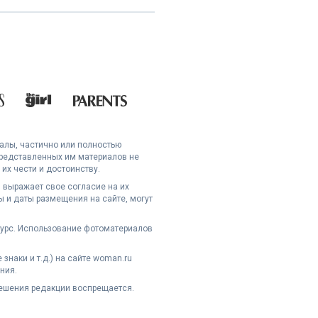
иалы, частично или полностью
представленных им материалов не
их чести и достоинству.
 выражает свое согласие на их
 и даты размещения на сайте, могут
сурс. Использование фотоматериалов
наки и т.д.) на сайте woman.ru
ния.
решения редакции воспрещается.