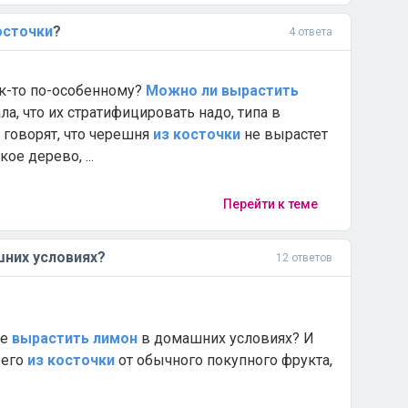
осточки
?
4 ответа
как-то по-особенному?
Можно
ли
вырастить
а, что их стратифицировать надо, типа в
ё говорят, что черешня
из
косточки
не вырастет
ое дерево, ...
Перейти к теме
них условиях?
12 ответов
ще
вырастить
лимон
в домашних условиях? И
его
из
косточки
от обычного покупного фрукта,