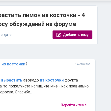
астить лимон из косточки - 4
осу обсуждений на форуме
о дате
Добавить тему
о
из
косточки
?
14 ответов
и
вырастить
авокадо
из
косточки
фрукта,
а, то пожалуйста напишите мне - как правильно
роросла. Спасибо...
Перейти к теме