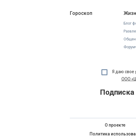
Гороскоп
Жизн
Блог ф
Развле
Общен
Форумч
Я даю свое
ООО «Ш
Подписка 
О проекте
Политика использова