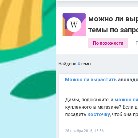
можно ли выр
темы по запр
По похожести
П
Найдено
4
темы
Можно
ли
вырастить
авокад
Дамы, подскажите, а
можно
л
купленного в магазине? Если д
посадить
косточку
, чтоб она п
28 ноября 2016, 16:56