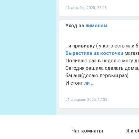
06 декабря 2025, 22:03
Уход за
лимоном
...и прививку ( у кого есть или
Вырастила
из
косточки
магаз
Поливаю раз в неделю могу два
Сегодня решила сделать дом
банана(делаю первый раз)
И стоит
ли
...
01 февраля 2025, 17:32
Чат комнаты
Я и 