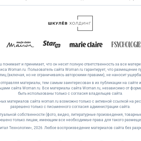
 понимает и принимает, что он несет полную ответственность за все матер
са Woman.ru. Пользователь сайта Woman.ru гарантирует, что размещение 
 лиц (включая, но не ограничиваясь авторскими правами), не наносит ущерба 
 отправляя материалы, тем самым заинтересован в их публикации на сайте и
ами сайта Woman.ru. Все материалы сайта Woman.ru, независимо от формы
быть использованы только с согласия владельцев сайта.
ных материалов сайта woman.ru возможно только с активной ссылкой на ре
разрешено только с письменного согласия администрации сайта.
уальной собственности (фото, видео, литературные произведения, товарные з
решено только лицам, имеющим все необходимые права для такого размеще
житал Технологии», 2026. Любое воспроизведение материалов сайта без раз