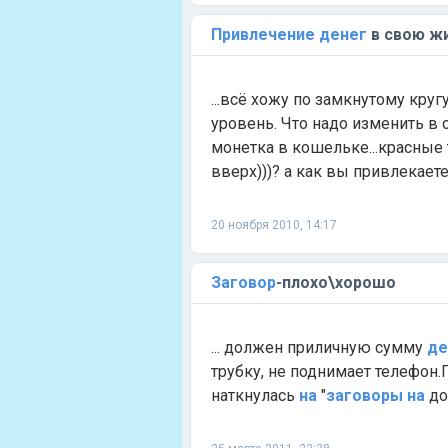
Привлечение
денег
в свою жи
...всё хожу по замкнутому круг
уровень. Что надо изменить в с
монетка в кошельке...красные
вверх)))? а как вы привлекаете.
20 ноября 2010, 14:17
Заговор
-плохо\хорошо
... должен приличную сумму
де
трубку, не поднимает телефон.
наткнулась
на
"
заговоры
на
до