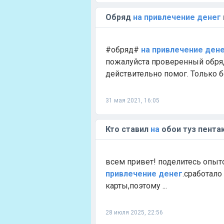
Обряд
на
привлечение
денег
#обряд#
на
привлечение
ден
пожалуйста проверенный обр
действительно помог. Только бе
31 мая 2021, 16:05
Кто ставил
на
обои туз пента
всем привет! поделитесь опыт
привлечение
денег
.сработало
карты,поэтому ...
28 июля 2025, 22:56