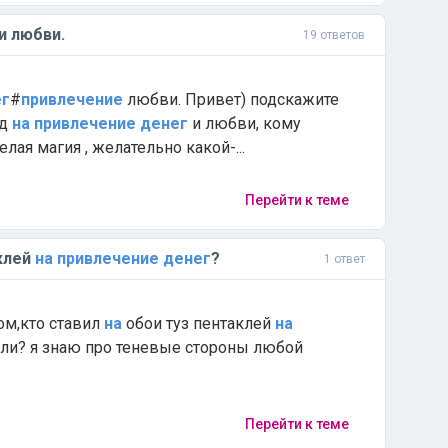
и любви.
19 ответов
ег
#
привлечение
любви. Привет) подскажите
яд
на
привлечение
денег
и любви, кому
лая магия , желательно какой-...
Перейти к теме
клей
на
привлечение
денег
?
1 ответ
ом,кто ставил
на
обои туз пентаклей
на
 ли? я знаю про теневые стороны любой
Перейти к теме