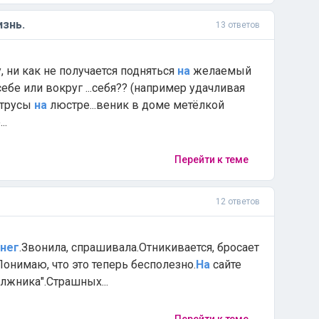
знь.
13 ответов
у, ни как не получается подняться
на
желаемый
ебе или вокруг ...себя?? (например удачливая
 трусы
на
люстре...веник в доме метёлкой
..
Перейти к теме
12 ответов
нег
.Звонила, спрашивала.Отникивается, бросает
Понимаю, что это теперь бесполезно.
На
сайте
лжника".Страшных...