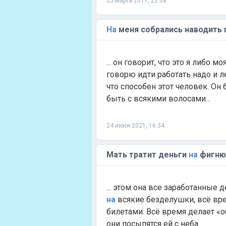
25 марта 2011, 22:38
На
меня собрались наводить 
... он говорит, что это я либо м
говорю идти работать надо и ле
что способен этот человек. Он
быть с всякими волосами...
24 июня 2021, 16:34
Мать тратит деньги
на
фигню 
... этом она все заработанные 
на
всякие безделушки, всё вре
билетами. Всё время делает «
они посыпятся ей с неба.