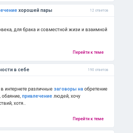
лечение
хорошей пары
12 ответов
овека, для брака и совместной жизи и взаимной
Перейти к теме
ности в себе
190 ответов
а в интернете различные
заговоры
на
обретение
, обаяние,
привлечение
людей, хочу
вий, хотя...
Перейти к теме