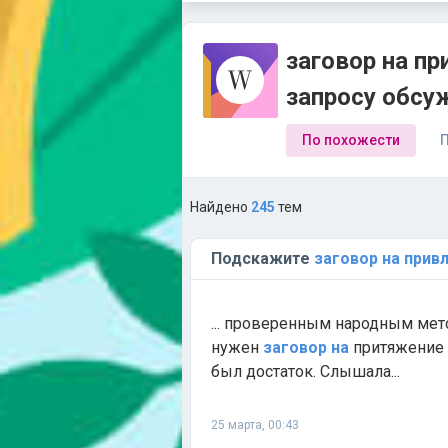
заговор на пр
запросу обсу
По похожести
П
Найдено
245
тем
Подскажите
заговор
на
прив
... проверенным народным мето
нужен
заговор
на
притяжение
был достаток. Слышала...
25 марта, 00:43