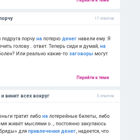
Перейти к теме
порчу
17 ответов
оя подруга порчу
на
потерю
денег
навели ему. Я
чить голову... ответ. Теперь сиди и думай,
на
 болен? Или реально какие-то
заговоры
могут
Перейти к теме
и винит всех вокруг
5 ответов
деньги тратит либо
на
лотерейные билеты, либо
мя живёт мыслями о..., постоянно закупаюсь
обряды» для
привлечения
денег
, надеется, что