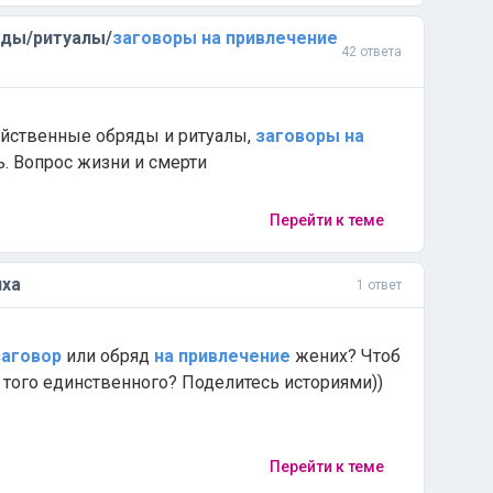
яды/ритуалы/
заговоры
на
привлечение
42 ответа
ейственные обряды и ритуалы,
заговоры
на
ь. Вопрос жизни и смерти
Перейти к теме
ха
1 ответ
заговор
или обряд
на
привлечение
жених? Чтоб
 того единственного? Поделитесь историями))
Перейти к теме