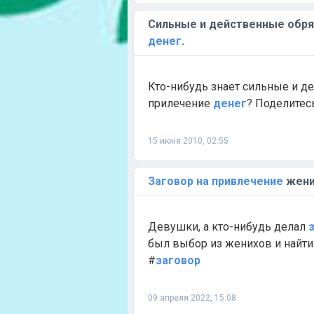
Сильные и действенные обр
денег
.
Кто-нибудь знает сильные и д
прилечение
денег
? Поделитес
15 июня 2010, 02:55
Заговор
на
привлечение
жени
Девушки, а кто-нибудь делал
был выбор из женихов и найти
#
заговор
09 апреля 2022, 15:08