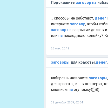
Подскажите
заговор
на
избав
... способы не работают,
денег
интернете
заговор
, чтобы изба
заговор
на
закрытие долгов и 
или
на
последнюю копейку? Кто
26 мая, 20:19
заговоры
для красоты,
денег
набирая в интернете
заговоры
для красоты, и ... в это верит,
мнением
на
эту темку)))))))
03 декабря 2009, 02:04