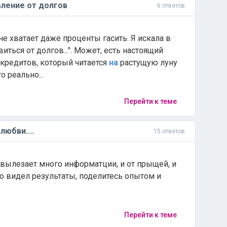
ление от долгов
6 ответов
не хватает даже проценты гасить. Я искала в
виться от долгов...". Может, есть настоящий
кредитов, который читается
на
растущую луну
 реально...
Перейти к теме
,любви....
15 ответов
,вылезает много информатции, и от прыщей, и
 кто видел результаты, поделитесь опытом и
Перейти к теме