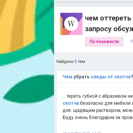
чем оттереть 
запросу обсу
По похожести
П
Найдено
5
тем
Чем
убрать
следы
от
скотча
... тереть губкой с абразивом н
скотча
безопасно для мебели 
для...щадящим раствором, може
Буду очень благодарна за про