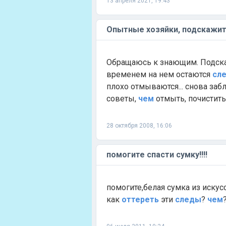
13 апреля 2021, 19:43
Опытные хозяйки, подскажи
Обращаюсь к знающим. Подска
временем на нем остаются
сл
плохо отмываются... снова заб
советы,
чем
отмыть, почистить
28 октября 2008, 16:06
помогите спасти сумку!!!!
помогите,белая сумка из иску
как
оттереть
эти
следы
?
чем