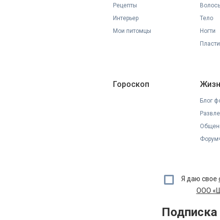
Рецепты
Волос
Интерьер
Тело
Мои питомцы
Ногти
Пласти
Гороскоп
Жизн
Блог ф
Развле
Общен
Форумч
Я даю свое
ООО «Ш
Подписка 