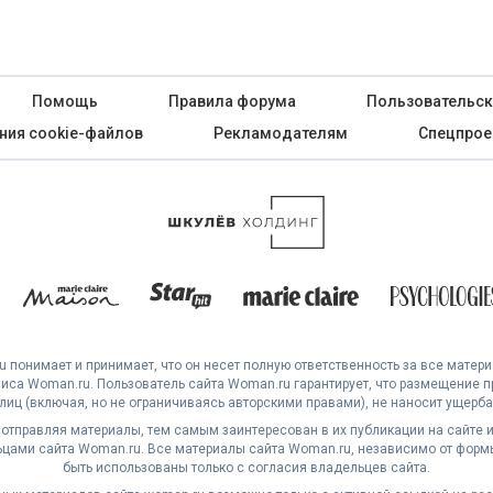
Помощь
Правила форума
Пользовательск
ния cookie-файлов
Рекламодателям
Спецпрое
 понимает и принимает, что он несет полную ответственность за все матер
са Woman.ru. Пользователь сайта Woman.ru гарантирует, что размещение 
 лиц (включая, но не ограничиваясь авторскими правами), не наносит ущерба 
 отправляя материалы, тем самым заинтересован в их публикации на сайте и
ами сайта Woman.ru. Все материалы сайта Woman.ru, независимо от формы
быть использованы только с согласия владельцев сайта.