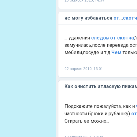
20 октября 2025, 14:39
не могу избавиться
от
...
скотч
... удаления
следов
от
скотча
,
замучилась,после переезда ос
мебели,посуде и т.д.
Чем
только.
02 апреля 2010, 13:01
Как очистить атласную пижа
Подскажите пожалуйста, как и
частности брюки и рубашку)
от
Стирать ее можно...