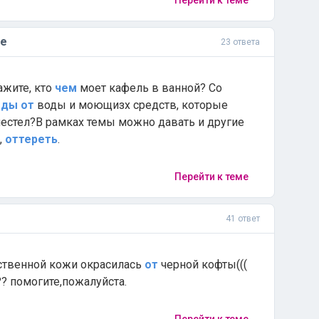
Перейти к теме
те
23 ответа
жите, кто
чем
моет кафель в ванной? Со
еды
от
воды и моющизх средств, которые
лестел?В рамках темы можно давать и другие
,
оттереть
.
Перейти к теме
41 ответ
сственной кожи окрасилась
от
черной кофты(((
?? помогите,пожалуйста.