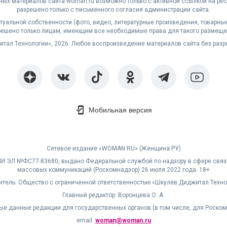
ных материалов сайта woman.ru возможно только с активной ссылкой на ре
разрешено только с письменного согласия администрации сайта.
уальной собственности (фото, видео, литературные произведения, товарные з
решено только лицам, имеющим все необходимые права для такого размеще
житал Технологии», 2026. Любое воспроизведение материалов сайта без раз
Мобильная версия
Сетевое издание «WOMAN.RU» (Женщина.РУ)
МИ ЭЛ №ФС77-83680, выдано Федеральной службой по надзору в сфере связ
массовых коммуникаций (Роскомнадзор) 26 июля 2022 года. 18+
итель: Общество с ограниченной ответственностью «Шкулёв Диджитал Техно
Главный редактор: Воронцева О. А.
ые данные редакции для государственных органов (в том числе, для Роском
email:
woman@woman.ru