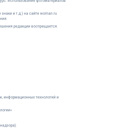
сурс. Использование фотоматериалов
наки и т.д.) на сайте woman.ru
ния.
решения редакции воспрещается.
и, информационных технологий и
логии»
надзора):