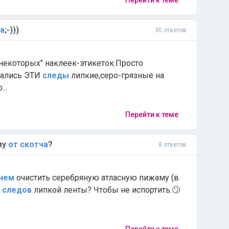
Перейти к теме
а
;-)))
30 ответов
"некоторых" наклеек-этикеток.Просто
тались ЭТИ
следы
липкие,серо-грязные на
..
Перейти к теме
му
от
скотча
?
8 ответов
чем
очистить серебряную атласную пижаму (в
следов
липкой ленты? Чтобы не испортить.🙄