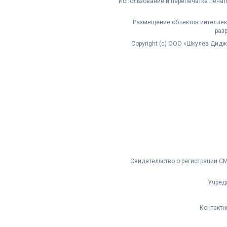
Использование и перепечатка печат
Размещение объектов интеллект
раз
Copyright (с) ООО «Шкулёв Дид
Свидетельство о регистрации С
Учред
Контактн