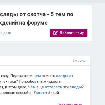
следы от скотча - 5 тем по
ждений на форуме
о дате
Добавить тему
?
8 ответов
е хочу. Подскажите,
чем
отмыть
следы
от
и техники? Попробовала жидкость
т, в этом дело.
Чем
еще
оттереть
эти
следы
?
веренные способы! #
скотч
#клей