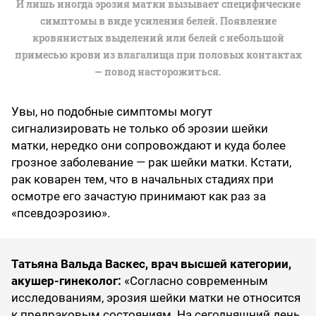
И лишь иногда эрозия матки вызывает специфические
симптомы в виде усиления белей. Появление
кровянистых выделений или белей с небольшой
примесью крови из влагалища при половых контактах
— повод насторожиться.
Увы, но подобные симптомы могут
сигнализировать не только об эрозии шейки
матки, нередко они сопровождают и куда более
грозное заболевание — рак шейки матки. Кстати,
рак коварен тем, что в начальных стадиях при
осмотре его зачастую принимают как раз за
«псевдоэрозию».
Татьяна Вальда Васкес, врач высшей категории,
акушер-гинеколог:
«Согласно современным
исследованиям, эрозия шейки матки не относится
к предраковым состояниям. На сегодняшний день