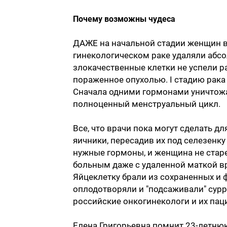
Почему возможны чудеса
ДАЖЕ на начальной стадии женщин вс
гинекологическом раке удаляли абсол
злокачественные клетки не успели ра
пораженное опухолью. I стадию рака
Сначала одними гормонами уничтожа
полноценный менструальный цикл.
Все, что врачи пока могут сделать для
яичники, пересадив их под селезенк
нужные гормоны, и женщина не стар
больным даже с удаленной маткой вр
Яйцеклетку брали из сохраненных и 
оплодотворяли и "подсаживали" сурр
российские онкогинекологи и их пац
Елена Григорьевна помнит 23-летнюю