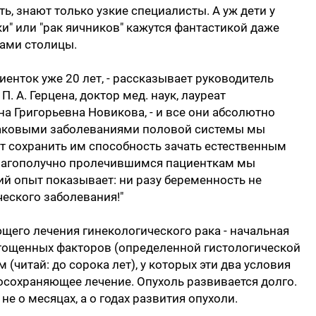
, знают только узкие специалисты. А уж дети у
и" или "рак яичников" кажутся фантастикой даже
ами столицы.
енток уже 20 лет, - рассказывает руководитель
 А. Герцена, доктор мед. наук, лауреат
а Григорьевна Новикова, - и все они абсолютно
раковыми заболеваниями половой системы мы
т сохранить им способность зачать естественным
 Благополучно пролечившимся пациенткам мы
й опыт показывает: ни разу беременность не
еского заболевания!"
щего лечения гинекологического рака - начальная
ягощенных факторов (определенной гистологической
читай: до сорока лет), у которых эти два условия
осохраняющее лечение. Опухоль развивается долго.
 не о месяцах, а о годах развития опухоли.