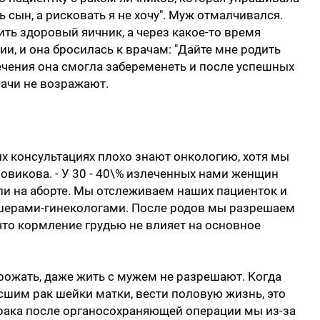
ь сын, а рисковать я не хочу". Муж отмалчивался.
ть здоровый яичник, а через какое-то время
и, и она бросилась к врачам: "Дайте мне родить
ечения она смогла забеременеть и после успешных
рачи не возражают.
х консультациях плохо знают онкологию, хотя мы
Новикова. - У 30 - 40\% излеченных нами женщин
ли на аборте. Мы отслеживаем наших пациенток и
ушерами-гинекологами. После родов мы разрешаем
 что кормление грудью не влияет на основное
 рожать, даже жить с мужем не разрешают. Когда
шим рак шейки матки, вести половую жизнь, это
рака после органосохраняющей операции мы из-за