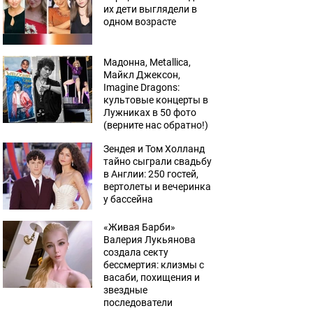
их дети выглядели в
одном возрасте
Мадонна, Metallica,
Майкл Джексон,
Imagine Dragons:
культовые концерты в
Лужниках в 50 фото
(верните нас обратно!)
Зендея и Том Холланд
тайно сыграли свадьбу
в Англии: 250 гостей,
вертолеты и вечеринка
у бассейна
«Живая Барби»
Валерия Лукьянова
создала секту
бессмертия: клизмы с
васаби, похищения и
звездные
последователи