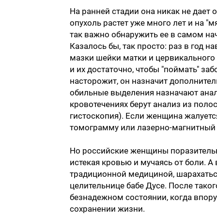
На ранней стадии она никак не дает о 
опухоль растет уже много лет и на "
так важно обнаружить ее в самом на
Казалось бы, так просто: раз в год н
мазки шейки матки и цервикального 
и их достаточно, чтобы "поймать" за
насторожит, он назначит дополнител
обильные выделения назначают анали
кровотечениях берут анализ из полос
гистоскопия). Если женщина жалует
томограмму или лазерно-магнитный 
Но российские женщины поразительн
истекая кровью и мучаясь от боли. А
традиционной медициной, шарахаться 
целительнице бабе Дусе. После таког
безнадежном состоянии, когда впору н
сохранении жизни.