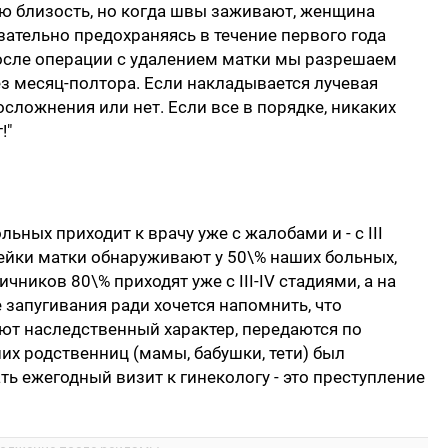
ю близость, но когда швы заживают, женщина
зательно предохраняясь в течение первого года
после операции с удалением матки мы разрешаем
з месяц-полтора. Если накладывается лучевая
и осложнения или нет. Если все в порядке, никаких
!"
ных приходит к врачу уже с жалобами и - с III
ейки матки обнаруживают у 50\% наших больных,
яичников 80\% приходят уже с III-IV стадиями, а на
е запугивания ради хочется напомнить, что
ют наследственный характер, передаются по
ших родственниц (мамы, бабушки, тети) был
ть ежегодный визит к гинекологу - это преступление