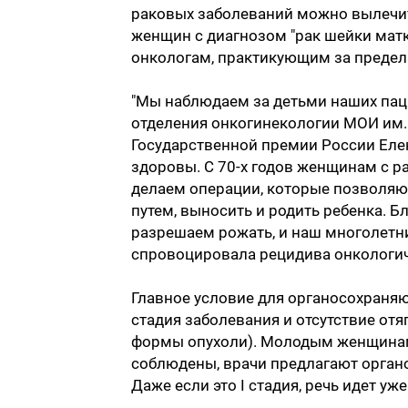
раковых заболеваний можно вылечить
женщин с диагнозом "рак шейки матк
онкологам, практикующим за предел
"Мы наблюдаем за детьми наших паци
отделения онкогинекологии МОИ им. П.
Государственной премии России Елен
здоровы. С 70-х годов женщинам с 
делаем операции, которые позволяю
путем, выносить и родить ребенка.
разрешаем рожать, и наш многолетни
спровоцировала рецидива онкологич
Главное условие для органосохраняю
стадия заболевания и отсутствие от
формы опухоли). Молодым женщинам (
соблюдены, врачи предлагают орган
Даже если это I стадия, речь идет уже