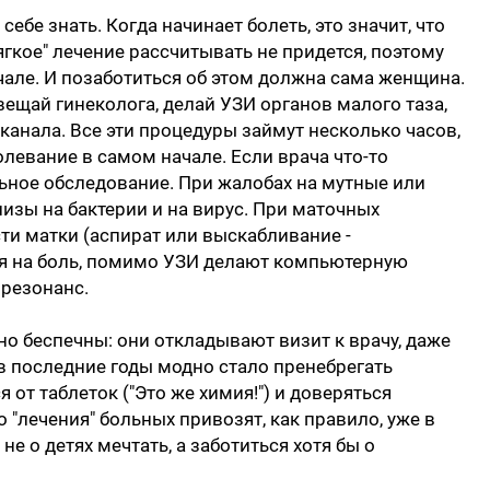
себе знать. Когда начинает болеть, это значит, что
мягкое" лечение рассчитывать не придется, поэтому
чале. И позаботиться об этом должна сама женщина.
авещай гинеколога, делай УЗИ органов малого таза,
канала. Все эти процедуры займут несколько часов,
болевание в самом начале. Если врача что-то
ьное обследование. При жалобах на мутные или
зы на бактерии и на вирус. При маточных
ти матки (аспират или выскабливание -
ся на боль, помимо УЗИ делают компьютерную
резонанс.
о беспечны: они откладывают визит к врачу, даже
 в последние годы модно стало пренебрегать
от таблеток ("Это же химия!") и доверяться
о "лечения" больных привозят, как правило, уже в
е о детях мечтать, а заботиться хотя бы о