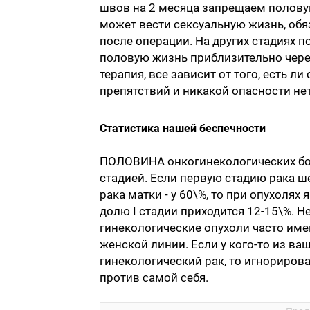
швов на 2 месяца запрещаем полову
может вести сексуальную жизнь, обя
после операции. На других стадиях 
половую жизнь приблизительно чере
терапия, все зависит от того, есть л
препятствий и никакой опасности нет
Статистика нашей беспечности
ПОЛОВИНА онкогинекологических боль
стадией. Если первую стадию рака ш
рака матки - у 60\%, то при опухолях 
долю I стадии приходится 12-15\%. Н
гинекологические опухоли часто име
женской линии. Если у кого-то из ва
гинекологический рак, то игнорирова
против самой себя.