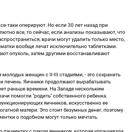
е-таки оперируют. Но если 30 лет назад при
ютно все, то сейчас, если анализы показывают, что
спространиться, врачи могут удалить только место,
 матки вообще лечат исключительно таблетками.
ют опухоль, затем другими восстанавливают
 молодых женщин с II-III стадиями, - это сохранить
у и печень. Яичники продолжают вырабатывать
еет раньше времени. На Западе нескольким
ачи помогли "родить" собственного ребенка.
функционирующих яичников, искусственно ее
огатной матери. Это стоит безумных денег, поэтому
иентки о подобном могут только мечтать.
 пациентку с раком яичников, которая упрашивала