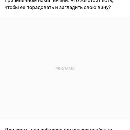
причиненном нами печени. Что же стоит есть,
чтобы ее порадовать и загладить свою вину?
Для диеты при заболевании печени особенно