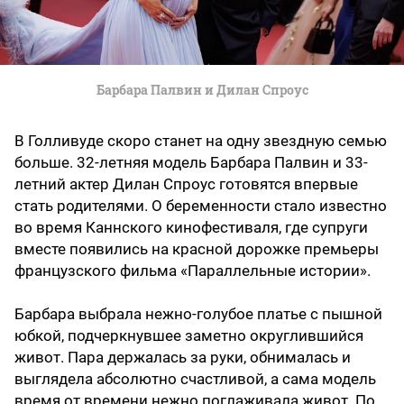
Барбара Палвин и Дилан Спроус
В Голливуде скоро станет на одну звездную семью
больше. 32-летняя модель Барбара Палвин и 33-
летний актер Дилан Спроус готовятся впервые
стать родителями. О беременности стало известно
во время Каннского кинофестиваля, где супруги
вместе появились на красной дорожке премьеры
французского фильма «Параллельные истории».
Барбара выбрала нежно-голубое платье с пышной
юбкой, подчеркнувшее заметно округлившийся
живот. Пара держалась за руки, обнималась и
выглядела абсолютно счастливой, а сама модель
время от времени нежно поглаживала живот. По