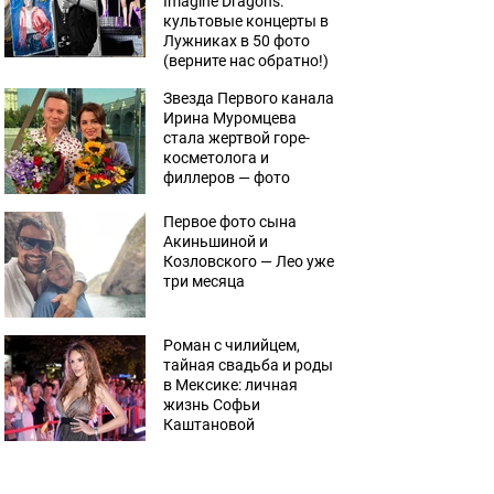
Imagine Dragons:
культовые концерты в
Лужниках в 50 фото
(верните нас обратно!)
Звезда Первого канала
Ирина Муромцева
стала жертвой горе-
косметолога и
филлеров — фото
Первое фото сына
Акиньшиной и
Козловского — Лео уже
три месяца
Роман с чилийцем,
тайная свадьба и роды
в Мексике: личная
жизнь Софьи
Каштановой