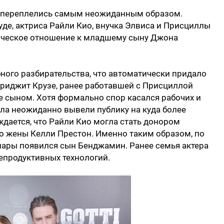
а переплелись самым неожиданным образом.
де, актриса Райли Кио, внучка Элвиса и Присциллы
ическое отношение к младшему сыну Джона
ного разбирательства, что автоматически придало
 Бриджит Крузе, ранее работавшей с Присциллой
е сыном. Хотя формально спор касался рабочих и
ла неожиданно вывели публику на куда более
ждается, что Райли Кио могла стать донором
о жены Келли Престон. Именно таким образом, по
у пары появился сын Бенджамин. Ранее семья актера
епродуктивных технологий.