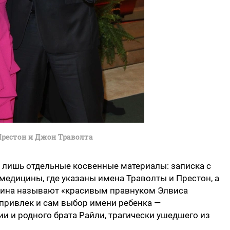
Престон и Джон Траволта
 лишь отдельные косвенные материалы: записка с
едицины, где указаны имена Траволты и Престон, а
мина называют «красивым правнуком Элвиса
привлек и сам выбор имени ребенка —
 и родного брата Райли, трагически ушедшего из