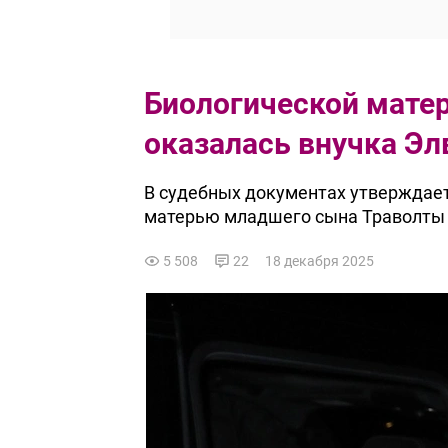
Биологической мате
оказалась внучка Эл
В судебных документах утверждает
матерью младшего сына Траволты 
5 508
22
18 декабря 2025