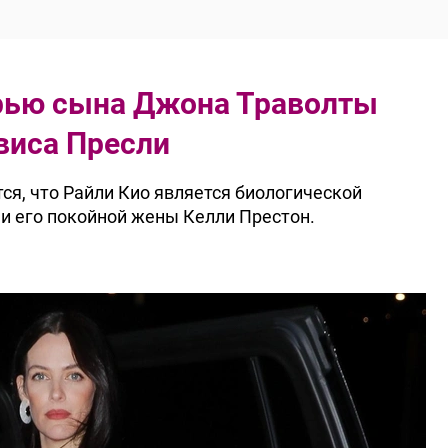
рью сына Джона Траволты
виса Пресли
ся, что Райли Кио является биологической
и его покойной жены Келли Престон.