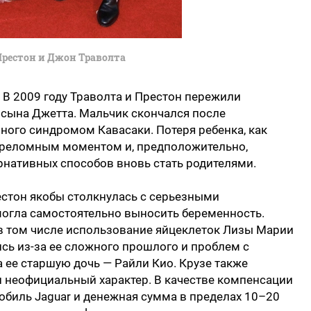
Престон и Джон Траволта
. В 2009 году Траволта и Престон пережили
 сына Джетта. Мальчик скончался после
ного синдромом Кавасаки. Потеря ребенка, как
переломным моментом и, предположительно,
ернативных способов вновь стать родителями.
естон якобы столкнулась с серьезными
огла самостоятельно выносить беременность.
в том числе использование яйцеклеток Лизы Марии
ись из-за ее сложного прошлого и проблем с
а ее старшую дочь — Райли Кио. Крузе также
и неофициальный характер. В качестве компенсации
обиль Jaguar и денежная сумма в пределах 10–20