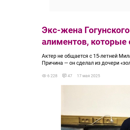
Экс-жена Гогунског
алиментов, которые 
Актер не общается с 15-летней Мил
Причина — он сделал из дочери «зо
6 228
47
17 мая 2025