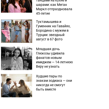
танцами на кухне и
шарами: как Меган
Маркл отпраздновала
45-летие
Туктамышева и
Гуменник на Гавайях,
Бородина с мужем в
Турции: звездный
август в 67 фото
Младшая дочь
Глюкозы удивила
фанатов новым
имиджем — 14-летнюю
Веру не узнать
Худшие пары по
знакам зодиака — они
никогда не смогут
быть вместе