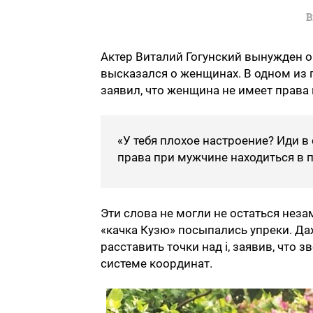
В
Актер Виталий Гогунский вынужден о
высказался о женщинах. В одном из 
заявил, что женщина не имеет права 
«У тебя плохое настроение? Иди в 
права при мужчине находиться в п
Эти слова не могли не остаться нез
«качка Кузю» посыпались упреки. Д
расставить точки над i, заявив, что з
системе координат.