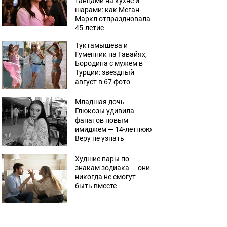
танцами на кухне и
шарами: как Меган
Маркл отпраздновала
45-летие
Туктамышева и
Гуменник на Гавайях,
Бородина с мужем в
Турции: звездный
август в 67 фото
Младшая дочь
Глюкозы удивила
фанатов новым
имиджем — 14-летнюю
Веру не узнать
Худшие пары по
знакам зодиака — они
никогда не смогут
быть вместе