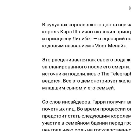
В кулуарах королевского двора все ч
король Карл III лично включил принц
и принцессу Лилибет — в сценарий с
кодовым названием «Мост Менай».
Это расценивается как своего рода 
запланированного после его смерти.
источники поделились с The Telegraph
ведется. Все это демонстрирует жел
младшим сыном и его семьей.
Со слов инсайдеров, Гарри получит 
почетных лиц. Во время процессии о
предстоит стать следующим королем.
участие в семейном бдении перед гр
центральную роль на государственн