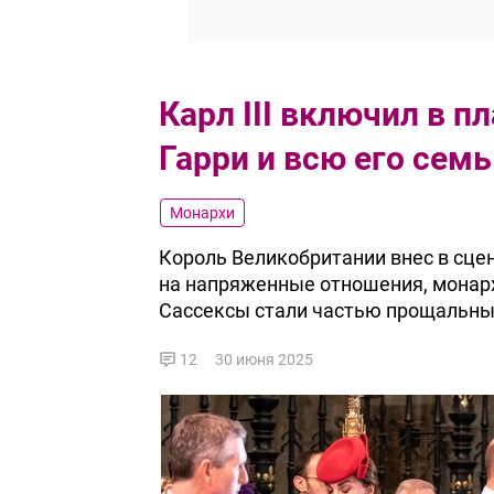
Карл III включил в п
Гарри и всю его сем
Монархи
Король Великобритании внес в сце
на напряженные отношения, монарх
Сассексы стали частью прощальны
12
30 июня 2025