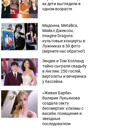
их дети выглядели в
одном возрасте
Мадонна, Metallica,
Майкл Джексон,
Imagine Dragons:
культовые концерты в
Лужниках в 50 фото
(верните нас обратно!)
Зендея и Том Холланд
тайно сыграли свадьбу
в Англии: 250 гостей,
вертолеты и вечеринка
у бассейна
«Живая Барби»
Валерия Лукьянова
создала секту
бессмертия: клизмы с
васаби, похищения и
звездные
последователи