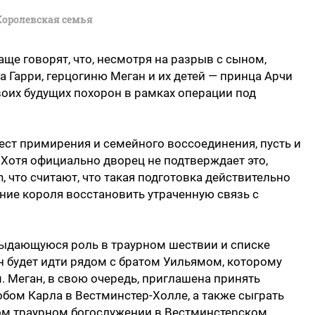
Королевская семья
аще говорят, что, несмотря на разрыв с сыном,
а Гарри, герцогиню Меган и их детей — принца Арчи
воих будущих похорон в рамках операции под
жест примирения и семейного воссоединения, пусть и
 Хотя официально дворец не подтверждает это,
, что считают, что такая подготовка действительно
ание короля восстановить утраченную связь с
выдающуюся роль в траурном шествии и списке
н будет идти рядом с братом Уильямом, которому
 Меган, в свою очередь, приглашена принять
обом Карла в Вестминстер-Холле, а также сыграть
ом траурном богослужении в Вестминстерском