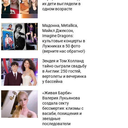
их дети выглядели в
одном возрасте
Мадонна, Metallica,
Майкл Джексон,
Imagine Dragons:
культовые концерты в
Лужниках в 50 фото
(верните нас обратно!)
Зендея и Том Холланд
тайно сыграли свадьбу
в Англии: 250 гостей,
вертолеты и вечеринка
у бассейна
«Живая Барби»
Валерия Лукьянова
создала секту
бессмертия: клизмы с
васаби, похищения и
звездные
последователи