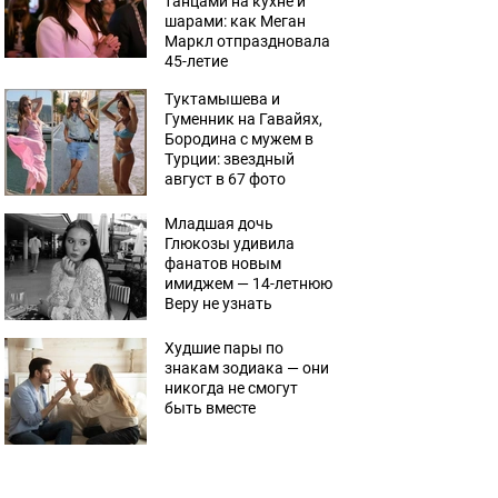
танцами на кухне и
шарами: как Меган
Маркл отпраздновала
45-летие
Туктамышева и
Гуменник на Гавайях,
Бородина с мужем в
Турции: звездный
август в 67 фото
Младшая дочь
Глюкозы удивила
фанатов новым
имиджем — 14-летнюю
Веру не узнать
Худшие пары по
знакам зодиака — они
никогда не смогут
быть вместе