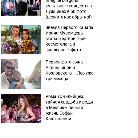
Imagine Dragons:
культовые концерты в
Лужниках в 50 фото
(верните нас обратно!)
Звезда Первого канала
Ирина Муромцева
стала жертвой горе-
косметолога и
филлеров — фото
Первое фото сына
Акиньшиной и
Козловского — Лео уже
три месяца
Роман с чилийцем,
тайная свадьба и роды
в Мексике: личная
жизнь Софьи
Каштановой