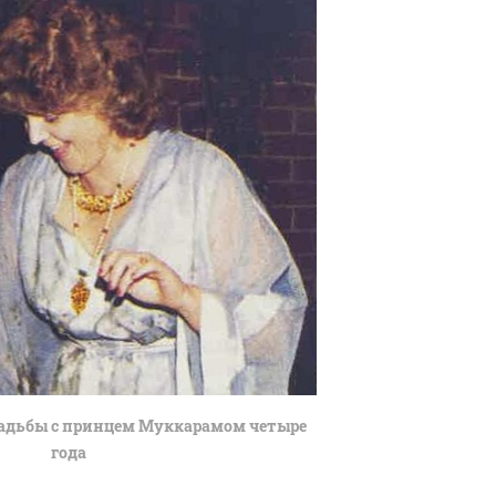
вадьбы с принцем Муккарамом четыре
года