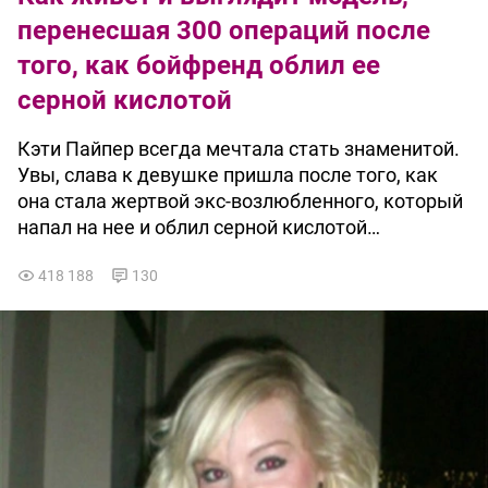
перенесшая 300 операций после
того, как бойфренд облил ее
серной кислотой
Кэти Пайпер всегда мечтала стать знаменитой.
Увы, слава к девушке пришла после того, как
она стала жертвой экс-возлюбленного, который
напал на нее и облил серной кислотой…
418 188
130