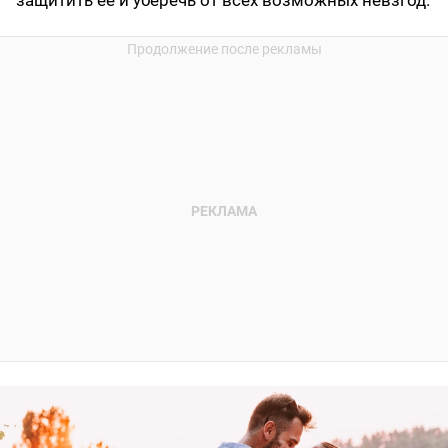
защитить ее и уберечь от всех возможных невзгод.