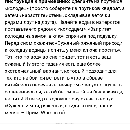
Инструкция к применению:
сделайте из прутиков
«колодец» (просто соберите из прутиков квадрат, а
затем «нарастите» стены, складывая веточки
рядами друг на друга). Налейте воды в наперсток,
поставьте его рядом с «колодцем». «Заприте»
колодец на замок, а ключ спрячьте под подушку.
Перед сном скажите: «Суженый-ряженый приходи
к колодцу водицы испить, у меня ключа просить».
Тот, кто по воду во сне придет, тот и есть ваш
суженый (у этого гадания есть еще более
экстремальный вариант, который подходит для
тех, кто не боится встретить утро в образе
китайского пасечника: вечером следует откушать
солененького и, какой бы сильной ни была жажда,
не пить! И перед отходом ко сну сказать вслух:
«Суженый мой, ряженый, приди ко мне, напои
меня». – Прим. Woman.ru).