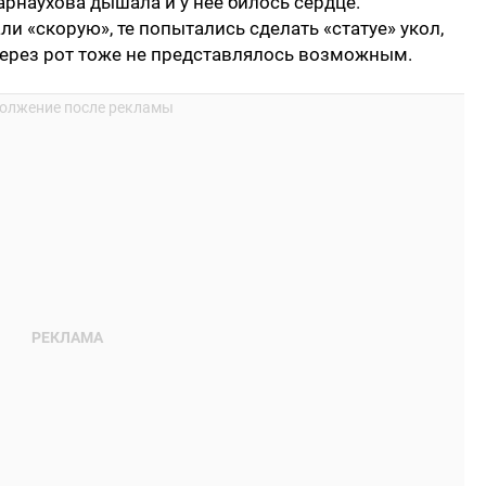
Карнаухова дышала и у нее билось сердце.
и «скорую», те попытались сделать «статуе» укол,
через рот тоже не представлялось возможным.