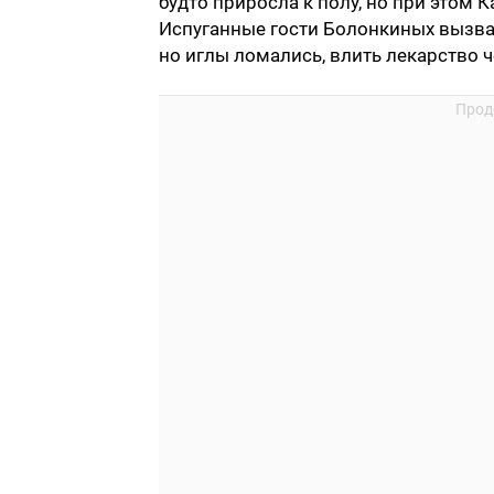
будто приросла к полу, но при этом 
Испуганные гости Болонкиных вызвал
но иглы ломались, влить лекарство 