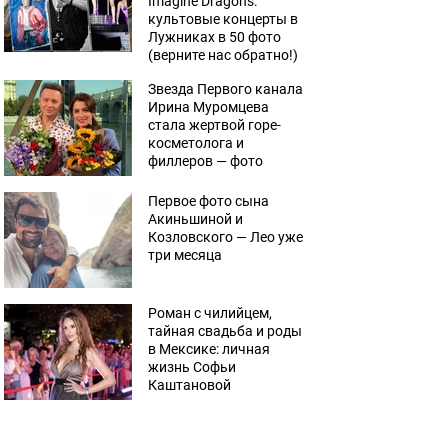
Imagine Dragons:
культовые концерты в
Лужниках в 50 фото
(верните нас обратно!)
Звезда Первого канала
Ирина Муромцева
стала жертвой горе-
косметолога и
филлеров — фото
Первое фото сына
Акиньшиной и
Козловского — Лео уже
три месяца
Роман с чилийцем,
тайная свадьба и роды
в Мексике: личная
жизнь Софьи
Каштановой