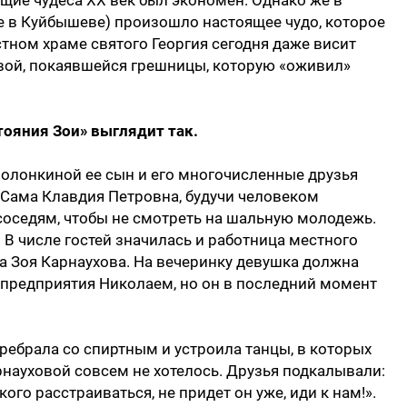
тоящие чудеса XX век был экономен. Однако же в
ще в Куйбышеве) произошло настоящее чудо, которое
тном храме святого Георгия сегодня даже висит
вой, покаявшейся грешницы, которую «оживил»
тояния Зои» выглядит так.
олонкиной ее сын и его многочисленные друзья
 Сама Клавдия Петровна, будучи человеком
соседям, чтобы не смотреть на шальную молодежь.
. В числе гостей значилась и работница местного
ка Зоя Карнаухова. На вечеринку девушка должна
 предприятия Николаем, но он в последний момент
ребрала со спиртным и устроила танцы, в которых
науховой совсем не хотелось. Друзья подкалывали:
кого расстраиваться, не придет он уже, иди к нам!».