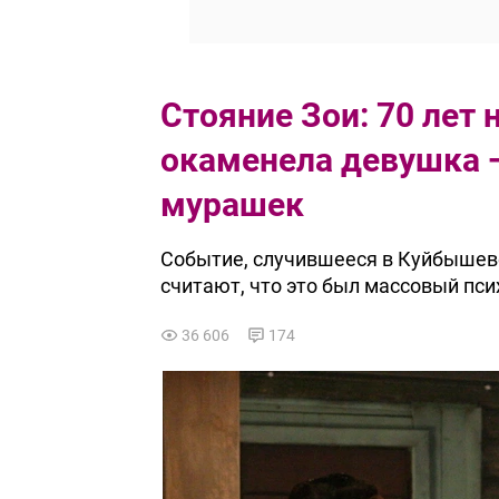
Стояние Зои: 70 лет 
окаменела девушка —
мурашек
Событие, случившееся в Куйбышеве
считают, что это был массовый пси
36 606
174