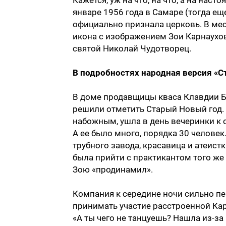
Кажется, уж на что, на что, а на нас
январе 1956 года в Самаре (тогда е
официально признала церковь. В мес
икона с изображением Зои Карнаухо
святой Николай Чудотворец.
В подробностях народная версия «С
В доме продавщицы кваса Клавдии Б
решили отметить Старый Новый год.
набожным, ушла в день вечеринки к 
А ее было много, порядка 30 человек
трубного завода, красавица и атеист
была прийти с практикантом того же
Зою «продинамил».
Компания к середине ночи сильно пе
принимать участие расстроенной Кар
«А ты чего не танцуешь? Нашла из-за 