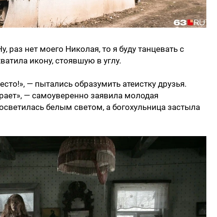
у, раз нет моего Николая, то я буду танцевать с
атила икону, стоявшую в углу.
есто!», — пытались образумить атеистку друзья.
карает», — самоуверенно заявила молодая
осветилась белым светом, а богохульница застыла