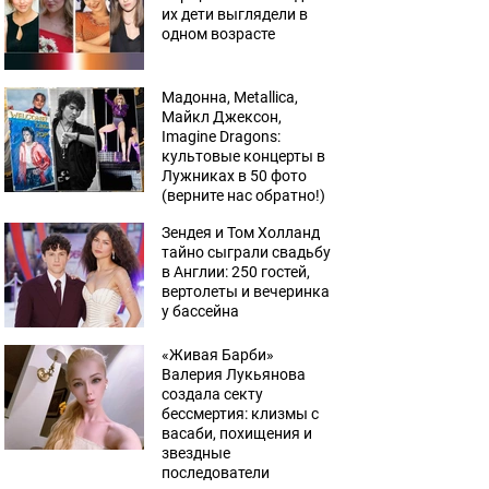
их дети выглядели в
одном возрасте
Мадонна, Metallica,
Майкл Джексон,
Imagine Dragons:
культовые концерты в
Лужниках в 50 фото
(верните нас обратно!)
Зендея и Том Холланд
тайно сыграли свадьбу
в Англии: 250 гостей,
вертолеты и вечеринка
у бассейна
«Живая Барби»
Валерия Лукьянова
создала секту
бессмертия: клизмы с
васаби, похищения и
звездные
последователи