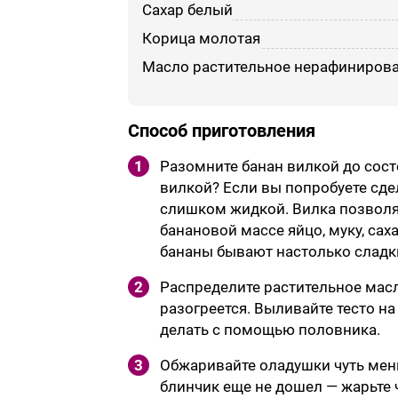
сахар белый
корица молотая
масло растительное нерафиниров
Способ приготовления
1
Разомните банан вилкой до сост
вилкой? Если вы попробуете сде
слишком жидкой. Вилка позволяе
банановой массе яйцо, муку, сах
бананы бывают настолько сладки
2
Распределите растительное масл
разогреется. Выливайте тесто н
делать с помощью половника.
3
Обжаривайте оладушки чуть мень
блинчик еще не дошел — жарьте 