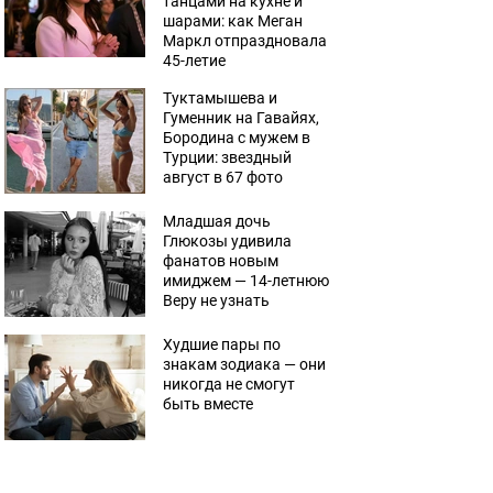
танцами на кухне и
шарами: как Меган
Маркл отпраздновала
45-летие
Туктамышева и
Гуменник на Гавайях,
Бородина с мужем в
Турции: звездный
август в 67 фото
Младшая дочь
Глюкозы удивила
фанатов новым
имиджем — 14-летнюю
Веру не узнать
Худшие пары по
знакам зодиака — они
никогда не смогут
быть вместе