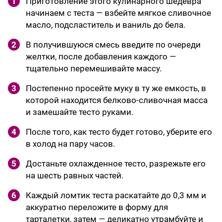
1
Приготовление этого кулинарного шедевра
начинаем с теста — взбейте мягкое сливочное
масло, подсластитель и ваниль до бела.
2
В получившуюся смесь введите по очереди
желтки, после добавления каждого —
тщательно перемешивайте массу.
3
Постепенно просейте муку в ту же емкость, в
которой находится белково-сливочная масса
и замешайте тесто руками.
4
После того, как тесто будет готово, уберите его
в холод на пару часов.
5
Достаньте охлажденное тесто, разрежьте его
на шесть равных частей.
6
Каждый ломтик теста раскатайте до 0,3 мм и
аккуратно переложите в форму для
тарталетки, затем — деликатно утрамбуйте и