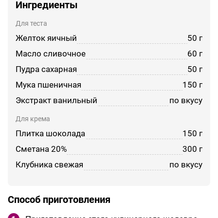
Ингредиенты
Для теста
желток яичный
50 г
масло сливочное
60 г
пудра сахарная
50 г
мука пшеничная
150 г
экстракт ванильный
по вкусу
Для крема
Плитка шоколада
150 г
сметана 20%
300 г
клубника свежая
по вкусу
Способ приготовления