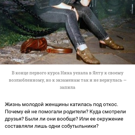
В конце первого курса Ника уехала в Ялту к своему
возлюбленному, но к экзаменам так и не вернулась —
запила
Жизнь молодой женщины катилась под откос.
Почему ей не помогали родители? Куда смотрели
друзья? Были ли они вообще? Или ее окружение
составляли лишь одни собутыльники?