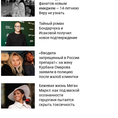
фанатов новым
имиджем — 14-летнюю
Веру не узнать
Тайный роман
Бондарчука и
Исаковой получил
новое подтверждение
«Вводила
запрещенный в России
препарат»: на жену
Курбана Омарова
заявили в полицию
после жалоб клиентки
Бежевая жизнь Меган
Маркл: как под маской
осознанности
герцогиня пытается
скрыть токсичность