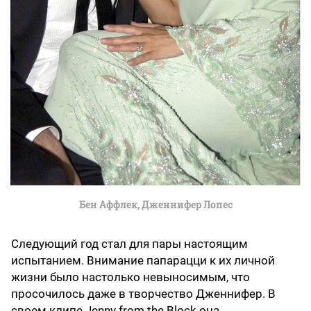
Бен Аффлек, Дженнифер Лопес
Следующий год стал для пары настоящим
испытанием. Внимание папарацци к их личной
жизни было настолько невыносимым, что
просочилось даже в творчество Дженнифер. В
своем клипе Jenny from the Block она