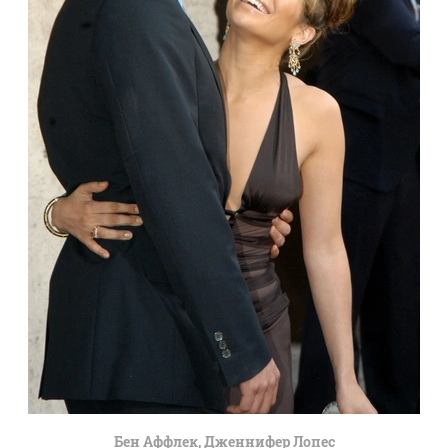
Бен Аффлек, Дженнифер Лопес