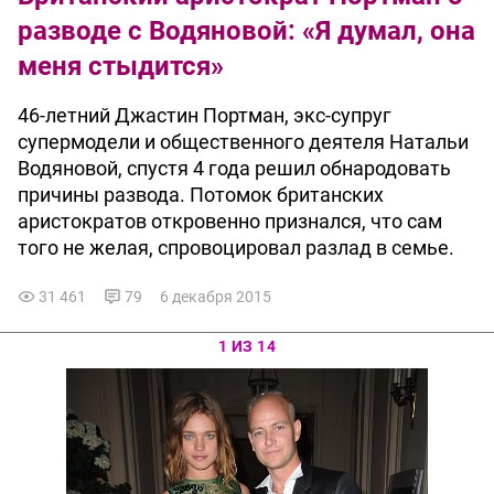
разводе с Водяновой: «Я думал, она
меня стыдится»
46-летний Джастин Портман, экс-супруг
супермодели и общественного деятеля Натальи
Водяновой, спустя 4 года решил обнародовать
причины развода. Потомок британских
аристократов откровенно признался, что сам
того не желая, спровоцировал разлад в семье.
31 461
79
6 декабря 2015
1 ИЗ 14