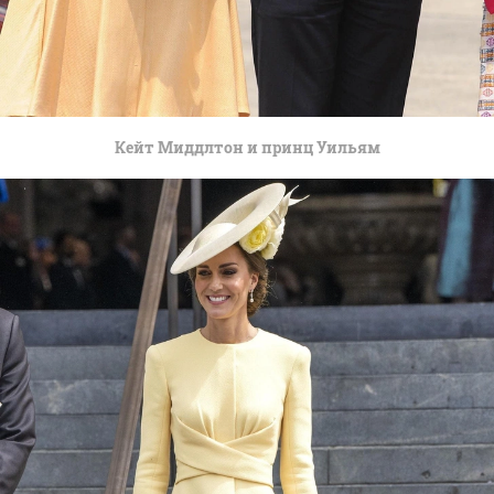
Кейт Миддлтон и принц Уильям