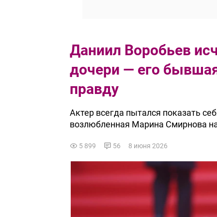
Даниил Воробьев исч
дочери — его бывша
правду
Актер всегда пытался показать себ
возлюбленная Марина Смирнова нас
5 899
56
8 июня 2026