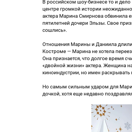
В российском шоу-бизнесе то и дело
центре громкой истории неожиданн
актера Марина Смирнова обвинила ег
пятилетней дочери Эльзы. Свое при
сошлись».
Отношения Марины и Даниила длились
Костроме — Марина не хотела переез
Она признается, что долгое время сч
«двойной жизни» актера. Женщина на
киноиндустрии, но имен раскрывать н
Но самым сильным ударом для Марин
дочкой, хотя еще недавно поздравлял