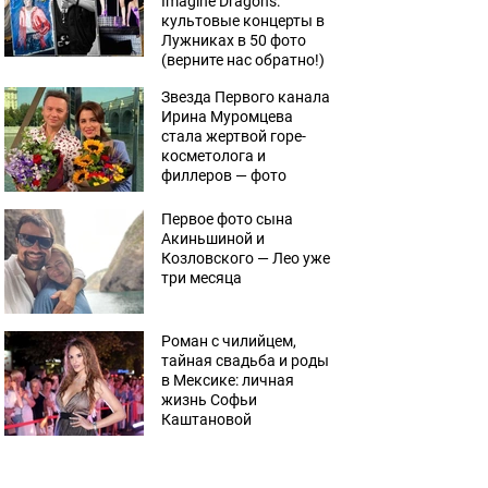
Imagine Dragons:
культовые концерты в
Лужниках в 50 фото
(верните нас обратно!)
Звезда Первого канала
Ирина Муромцева
стала жертвой горе-
косметолога и
филлеров — фото
Первое фото сына
Акиньшиной и
Козловского — Лео уже
три месяца
Роман с чилийцем,
тайная свадьба и роды
в Мексике: личная
жизнь Софьи
Каштановой