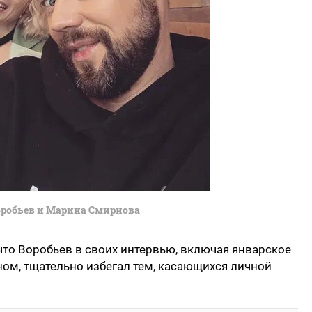
робьев и Марина Смирнова
 что Воробьев в своих интервью, включая январское
ом, тщательно избегал тем, касающихся личной