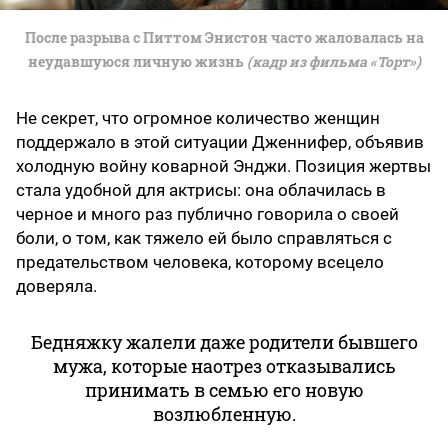
После разрыва с Питтом Энистон часто жаловалась на
неудавшуюся личную жизнь
(кадр из фильма «Торт»)
Не секрет, что огромное количество женщин
поддержало в этой ситуации Дженнифер, объявив
холодную войну коварной Энджи. Позиция жертвы
стала удобной для актрисы: она облачилась в
черное и много раз публично говорила о своей
боли, о том, как тяжело ей было справляться с
предательством человека, которому всецело
доверяла.
Бедняжку жалели даже родители бывшего
мужа, которые наотрез отказывались
принимать в семью его новую
возлюбленную.