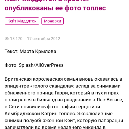
опубликованы ее фото топлес
Кейт Миддлтон
Монархи
18 170
17 сентября 2012
Текст:
Марта Крылова
Фото:
Splash/AllOverPress
Британская королевская семья вновь оказалась в
эпицентре «голого скандала»: вслед за снимками
обнаженного принца Гарри, который в пух и прах
проигрался в бильярд на раздевание в Лас-Вегасе,
в Сети появились фотографии герцогини
Кембриджской Кэтрин топлес. Эксклюзивные
снимки полуобнаженной Кейт, которую папарацци
запечатлели во время недавнего уикенда в