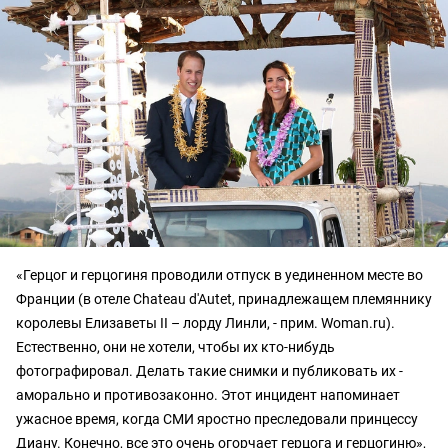
«Герцог и герцогиня проводили отпуск в уединенном месте во
Франции (в отеле Chateau d'Autet, принадлежащем племяннику
королевы Елизаветы II – лорду Линли, - прим. Woman.ru).
Естественно, они не хотели, чтобы их кто-нибудь
фотографировал. Делать такие снимки и публиковать их -
аморально и противозаконно. Этот инцидент напоминает
ужасное время, когда СМИ яростно преследовали принцессу
Диану. Конечно, все это очень огорчает герцога и герцогиню»,