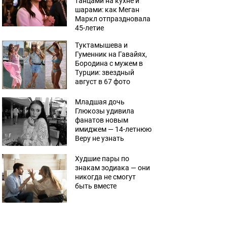
танцами на кухне и
шарами: как Меган
Маркл отпраздновала
45-летие
Туктамышева и
Гуменник на Гавайях,
Бородина с мужем в
Турции: звездный
август в 67 фото
Младшая дочь
Глюкозы удивила
фанатов новым
имиджем — 14-летнюю
Веру не узнать
Худшие пары по
знакам зодиака — они
никогда не смогут
быть вместе