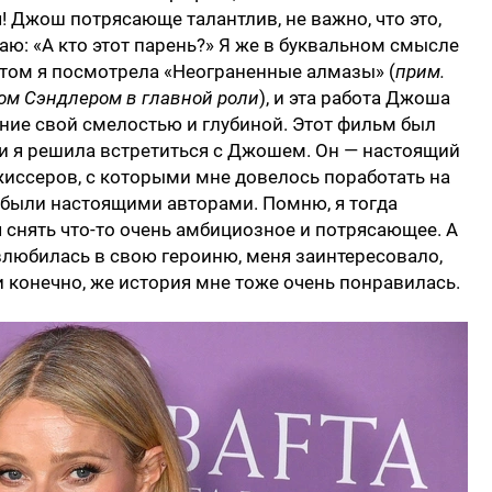
! Джош потрясающе талантлив, не важно, что это,
аю: «А кто этот парень?» Я же в буквальном смысле
отом я посмотрела «Неограненные алмазы» (
прим.
ом Сэндлером в главной роли
), и эта работа Джоша
ние свой смелостью и глубиной. Этот фильм был
 и я решила встретиться с Джошем. Он — настоящий
жиссеров, с которыми мне довелось поработать на
е были настоящими авторами. Помню, я тогда
я снять что-то очень амбициозное и потрясающее. А
 влюбилась в свою героиню, меня заинтересовало,
и конечно, же история мне тоже очень понравилась.