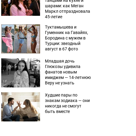
танцами на кухне и
шарами: как Меган
Маркл отпраздновала
45-летие
Туктамышева и
Гуменник на Гавайях,
Бородина с мужем в
Турции: звездный
август в 67 фото
Младшая дочь
Глюкозы удивила
фанатов новым
имиджем — 14-летнюю
Веру не узнать
Худшие пары по
знакам зодиака — они
никогда не смогут
быть вместе