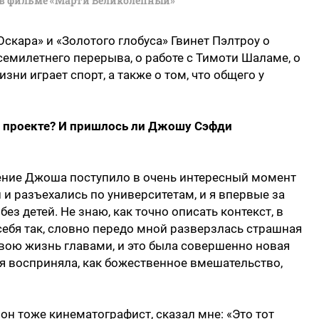
 в фильме «Марти Великолепный»
скара» и «Золотого глобуса» Гвинет Пэлтроу о
емилетнего перерыва, о работе с Тимоти Шаламе, о
изни играет спорт, а также о том, что общего у
м проекте? И пришлось ли Джошу Сэфди
ение Джоша поступило в очень интересный момент
 и разъехались по университетам, и я впервые за
ез детей. Не знаю, как точно описать контекст, в
себя так, словно передо мной разверзлась страшная
вою жизнь главами, и это была совершенно новая
я восприняла, как божественное вмешательство,
 он тоже кинематографист, сказал мне: «Это тот