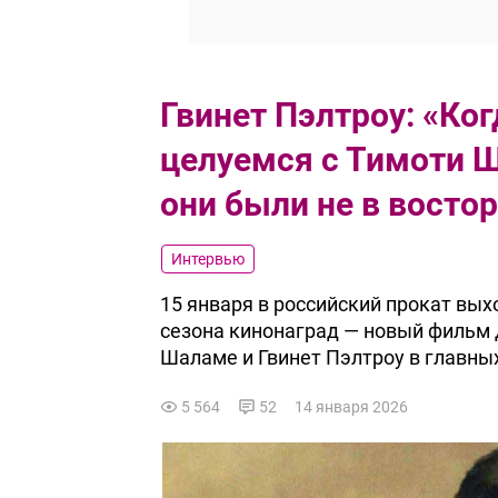
Гвинет Пэлтроу: «Ко
целуемся с Тимоти 
они были не в востор
Интервью
15 января в российский прокат вы
сезона кинонаград — новый фильм
Шаламе и Гвинет Пэлтроу в главных
5 564
52
14 января 2026