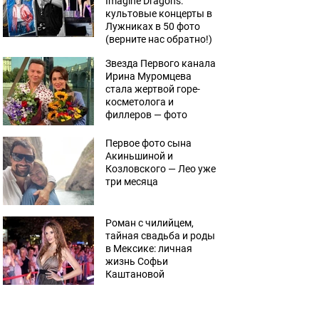
Imagine Dragons:
культовые концерты в
Лужниках в 50 фото
(верните нас обратно!)
Звезда Первого канала
Ирина Муромцева
стала жертвой горе-
косметолога и
филлеров — фото
Первое фото сына
Акиньшиной и
Козловского — Лео уже
три месяца
Роман с чилийцем,
тайная свадьба и роды
в Мексике: личная
жизнь Софьи
Каштановой