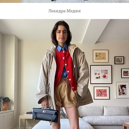
Леандра Медин