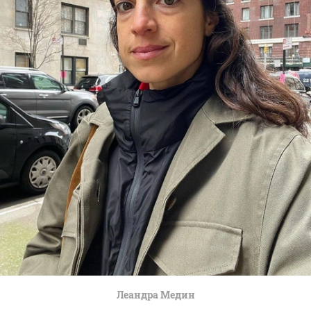
Леандра Медин