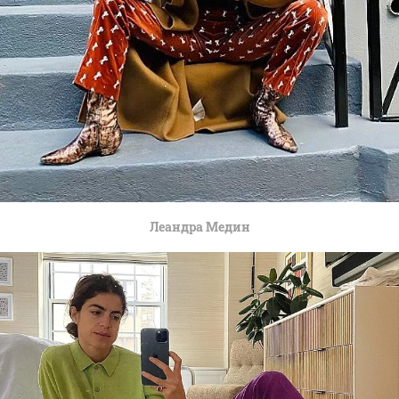
Леандра Медин