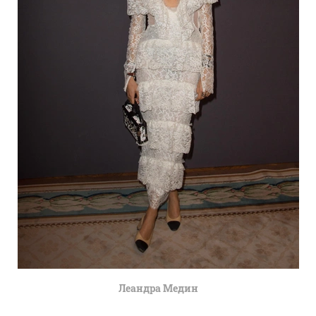
Леандра Медин