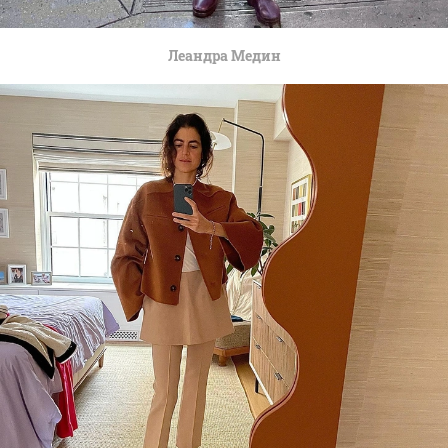
Леандра Медин