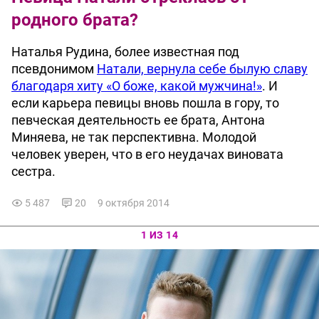
родного брата?
Наталья Рудина, более известная под
псевдонимом
Натали, вернула себе былую славу
благодаря хиту «О боже, какой мужчина!»
. И
если карьера певицы вновь пошла в гору, то
певческая деятельность ее брата, Антона
Миняева, не так перспективна. Молодой
человек уверен, что в его неудачах виновата
сестра.
5 487
20
9 октября 2014
1 ИЗ 14