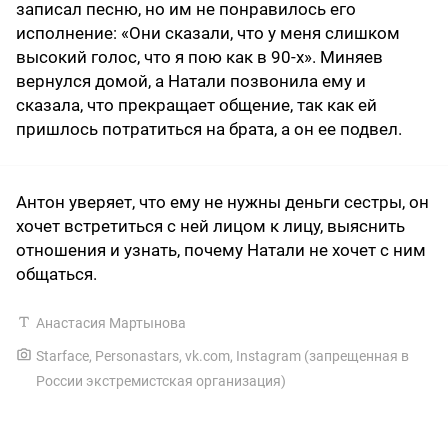
записал песню, но им не понравилось его
исполнение: «Они сказали, что у меня слишком
высокий голос, что я пою как в 90-х». Миняев
вернулся домой, а Натали позвонила ему и
сказала, что прекращает общение, так как ей
пришлось потратиться на брата, а он ее подвел.
Антон уверяет, что ему не нужны деньги сестры, он
хочет встретиться с ней лицом к лицу, выяснить
отношения и узнать, почему Натали не хочет с ним
общаться.
Анастасия Мартынова
Starface
,
Personastars
,
vk.com
,
Instagram (запрещенная в
России экстремистская организация)