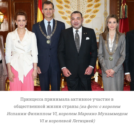
Принцесса принимала активное участие в
общественной жизни страны
(на фото: с королем
Испании Филиппом VI, королем Марокко Мухаммедом
VI и королевой Летицией)