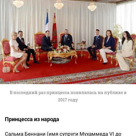
В последний раз принцесса появлялась на публике в
2017 году
Принцесса из народа
Сальма Беннани (имя супруги Мухаммеда VI до