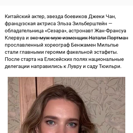
Китайский актер, звезда боевиков Джеки Чан,
французская актриса Эльза Зильберштейн —
обладательница «Сезара», астронавт Жан-Франсуа
Клервуа и
экс-муж-муж-изменщик Натали Портман
прославленный хореограф Бенжамен Мильпье
стали главными героями факельной эстафеты.
После старта на Елисейских полях национальные
делегации направились к Лувру и саду Тюильри.